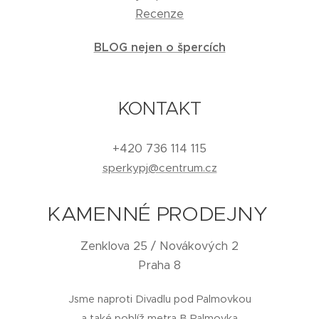
Recenze
BLOG nejen o špercích
KONTAKT
+420 736 114 115
sperkypj@centrum.cz
KAMENNÉ PRODEJNY
Zenklova 25 / Novákových 2
Praha 8
Jsme naproti Divadlu pod Palmovkou
a také poblíž metra B Palmovka