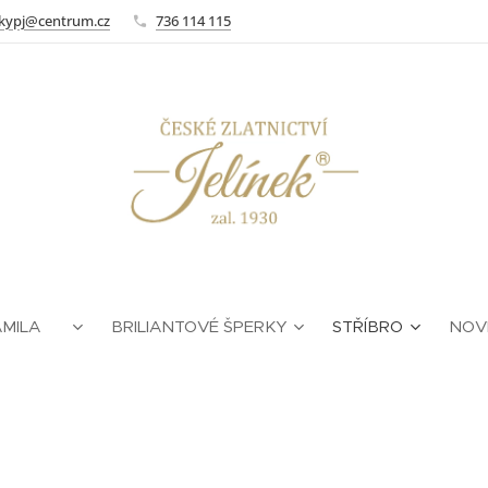
kypj@centrum.cz
736 114 115
AMILA ❤
BRILIANTOVÉ ŠPERKY
STŘÍBRO
NOV