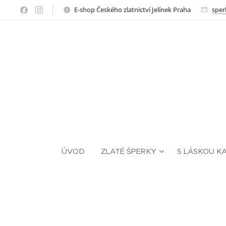
E-shop Českého zlatnictví Jelínek Praha
sper
ÚVOD
ZLATÉ ŠPERKY
S LÁSKOU K