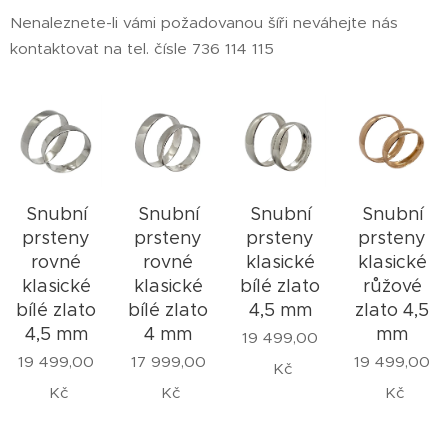
Nenaleznete-li vámi požadovanou šíři neváhejte nás
kontaktovat na tel. čísle 736 114 115
Snubní
Snubní
Snubní
Snubní
prsteny
prsteny
prsteny
prsteny
rovné
rovné
klasické
klasické
klasické
klasické
bílé zlato
růžové
bílé zlato
bílé zlato
4,5 mm
zlato 4,5
4,5 mm
4 mm
mm
19 499,00
19 499,00
17 999,00
19 499,00
Kč
Kč
Kč
Kč