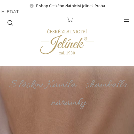
E-shop Českého zlatnictví Jelínek Praha
HLEDAT
S láskou Kamila - shamballa
náramky