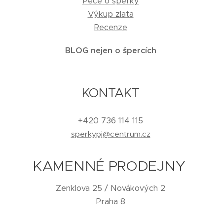
Péče o šperky
Výkup zlata
Recenze
BLOG nejen o špercích
KONTAKT
+420 736 114 115
sperkypj@centrum.cz
KAMENNÉ PRODEJNY
Zenklova 25 / Novákových 2
Praha 8