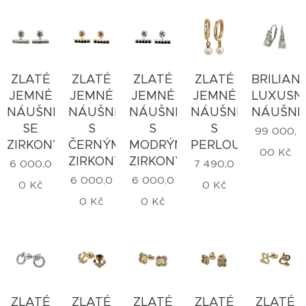
ZLATÉ
ZLATÉ
ZLATÉ
ZLATÉ
BRILIAN
JEMNÉ
JEMNÉ
JEMNÉ
JEMNÉ
LUXUSN
NÁUŠNICE
NÁUŠNICE
NÁUŠNICE
NÁUŠNICE
NÁUŠNI
SE
S
S
S
99 000,
ZIRKONY
ČERNÝMI
MODRÝMI
PERLOU
00
Kč
ZIRKONY
ZIRKONY
6 000,0
7 490,0
6 000,0
6 000,0
0
Kč
0
Kč
0
Kč
0
Kč
ZLATÉ
ZLATÉ
ZLATÉ
ZLATÉ
ZLATÉ