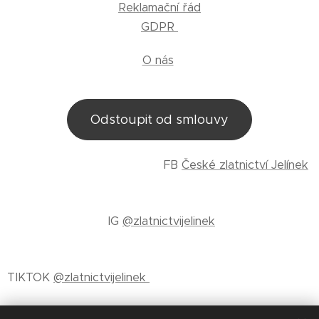
Reklamační řád
GDPR
O nás
Odstoupit od smlouvy
FB
České zlatnictví Jelínek
IG
@zlatnictvijelinek
TIKTOK
@zlatnictvijelinek
NAŠÍ NEJVĚTŠÍ PRIORITOU JE DOKONALE ODVEDENÁ