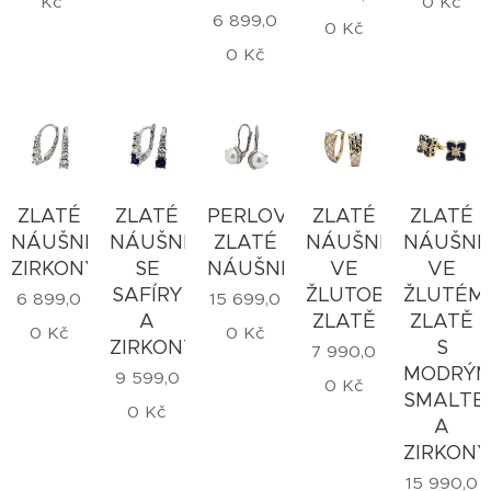
Kč
0
Kč
6 899,0
0
Kč
0
Kč
ZLATÉ
ZLATÉ
PERLOVÉ
ZLATÉ
ZLATÉ
NÁUŠNICE
NÁUŠNICE
ZLATÉ
NÁUŠNICE
NÁUŠNI
ZIRKONY
SE
NÁUŠNICE
VE
VE
SAFÍRY
ŽLUTOBÍLÉM
ŽLUTÉM
6 899,0
15 699,0
A
ZLATĚ
ZLATĚ
0
Kč
0
Kč
ZIRKONY
S
7 990,0
MODRÝ
9 599,0
0
Kč
SMALTE
0
Kč
A
ZIRKONY
15 990,0