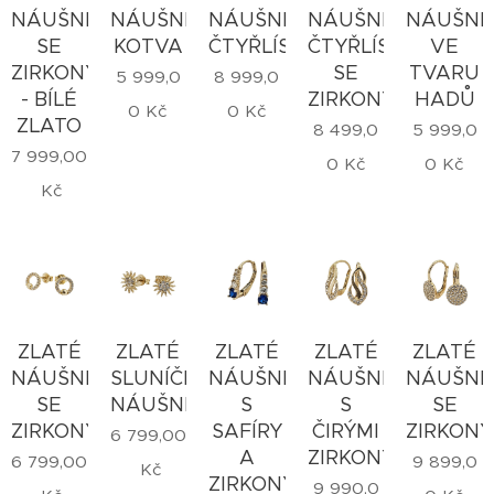
NÁUŠNICE
NÁUŠNICE
NÁUŠNICE
NÁUŠNICE
NÁUŠNI
SE
KOTVA
ČTYŘLÍSTEK
ČTYŘLÍSTEK
VE
ZIRKONY
SE
TVARU
5 999,0
8 999,0
- BÍLÉ
ZIRKONY
HADŮ
0
Kč
0
Kč
ZLATO
8 499,0
5 999,0
7 999,00
0
Kč
0
Kč
Kč
ZLATÉ
ZLATÉ
ZLATÉ
ZLATÉ
ZLATÉ
NÁUŠNICE
SLUNÍČKOVÉ
NÁUŠNICE
NÁUŠNICE
NÁUŠNI
SE
NÁUŠNICE
S
S
SE
ZIRKONY
SAFÍRY
ČIRÝMI
ZIRKONY
6 799,00
A
ZIRKONY
6 799,00
9 899,0
Kč
ZIRKONY
9 990,0