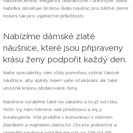
nabízíme jemné, elegantní, diamantové i zirkonové. Naše
nabídka obsahuje širokou škálu náušnic pro běžné denní
nošení tak pro výjimečné příležitosti.
Nabízíme dámské zlaté
náušnice, které jsou připraveny
krásu ženy podpořit každý den.
Naše specialistky vám vždy pomohou vybrat takové
náušnice, aby splnily nejen vaše očekávání, ale také
umocnili krásnu obdarované ženy.
Náušnice vyrábíme také na zakázku a to již od roku
1930. Vy nám řeknete vaší představu a my ji
zrealizujeme. Vše probíhá v komunikaci s mistrem
zlatníkem a majitelem zlatnictví. Chcete jedinečné a
originální náušnice kontaktujte nás na 736 114 115.