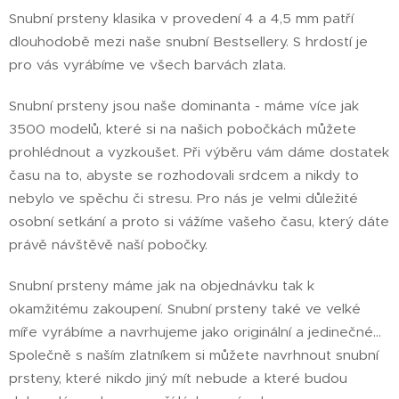
Snubní prsteny klasika v provedení 4 a 4,5 mm patří
dlouhodobě mezi naše snubní Bestsellery. S hrdostí je
pro vás vyrábíme ve všech barvách zlata.
Snubní prsteny jsou naše dominanta - máme více jak
3500 modelů, které si na našich pobočkách můžete
prohlédnout a vyzkoušet. Při výběru vám dáme dostatek
času na to, abyste se rozhodovali srdcem a nikdy to
nebylo ve spěchu či stresu. Pro nás je velmi důležité
osobní setkání a proto si vážíme vašeho času, který dáte
právě návštěvě naší pobočky.
Snubní prsteny máme jak na objednávku tak k
okamžitému zakoupení. Snubní prsteny také ve velké
míře vyrábíme a navrhujeme jako originální a jedinečné...
Společně s naším zlatníkem si můžete navrhnout snubní
prsteny, které nikdo jiný mít nebude a které budou