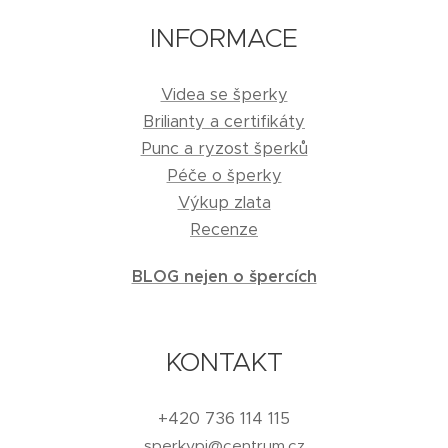
INFORMACE
Videa se šperky
Brilianty a certifikáty
Punc a ryzost šperků
Péče o šperky
Výkup zlata
Recenze
BLOG nejen o špercích
KONTAKT
+420 736 114 115
sperkypj@centrum.cz