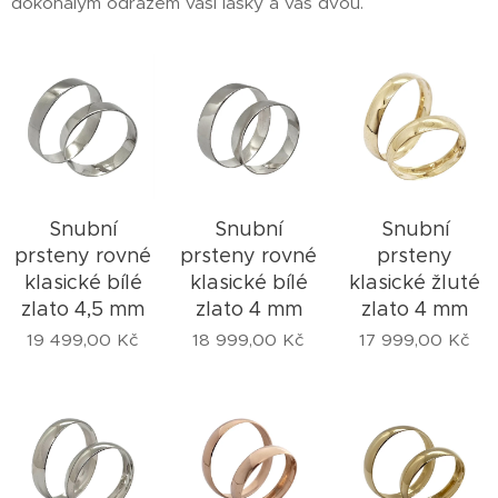
dokonalým odrazem vaší lásky a vás dvou.
Snubní
Snubní
Snubní
prsteny rovné
prsteny rovné
prsteny
klasické bílé
klasické bílé
klasické žluté
zlato 4,5 mm
zlato 4 mm
zlato 4 mm
19 499,00
Kč
18 999,00
Kč
17 999,00
Kč