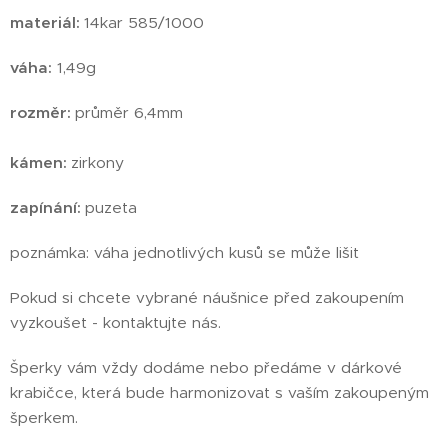
materiál:
14kar 585/1000
váha:
1,49g
rozměr:
průměr 6,4mm
kámen:
zirkony
zapínání:
puzeta
poznámka: váha jednotlivých kusů se může lišit
Pokud si chcete vybrané náušnice před zakoupením
vyzkoušet - kontaktujte nás.
Šperky vám vždy dodáme nebo předáme v dárkové
krabičce, která bude harmonizovat s vaším zakoupeným
šperkem.