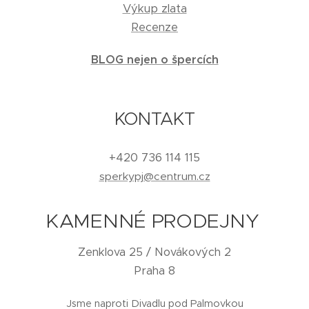
Výkup zlata
Recenze
BLOG nejen o špercích
KONTAKT
+420 736 114 115
sperkypj@centrum.cz
KAMENNÉ PRODEJNY
Zenklova 25 / Novákových 2
Praha 8
Jsme naproti Divadlu pod Palmovkou