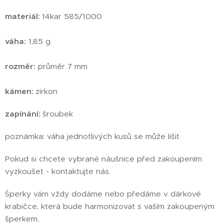
materiál:
14kar 585/1000
váha:
1,85 g
rozměr:
průměr 7 mm
kámen:
zirkon
zapínání:
šroubek
poznámka: váha jednotlivých kusů se může lišit
Pokud si chcete vybrané náušnice před zakoupením
vyzkoušet - kontaktujte nás.
Šperky vám vždy dodáme nebo předáme v dárkové
krabičce, která bude harmonizovat s vaším zakoupeným
šperkem.