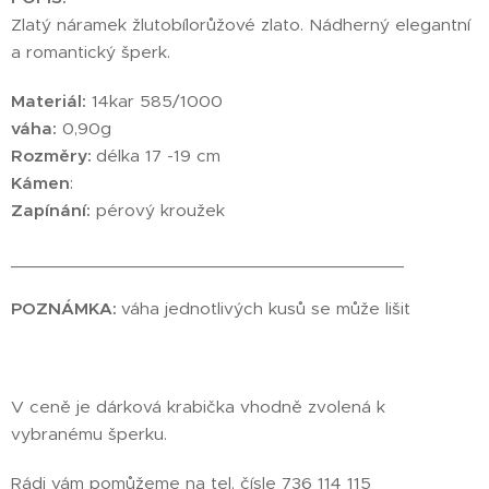
Zlatý náramek žlutobílorůžové zlato. Nádherný elegantní
a romantický šperk.
Materiál:
14kar 585/1000
váha:
0,90g
Rozměry:
délka 17 -19 cm
Kámen
:
Zapínání:
pérový kroužek
________________________________________
POZNÁMKA:
váha jednotlivých kusů se může lišit
V ceně je dárková krabička vhodně zvolená k
vybranému šperku.
Rádi vám pomůžeme na tel. čísle 736 114 115