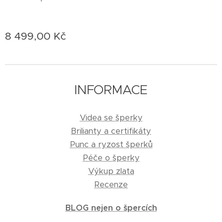
8 499,00
Kč
INFORMACE
Videa se šperky
Brilianty a certifikáty
Punc a ryzost šperků
Péče o šperky
Výkup zlata
Recenze
BLOG nejen o špercích