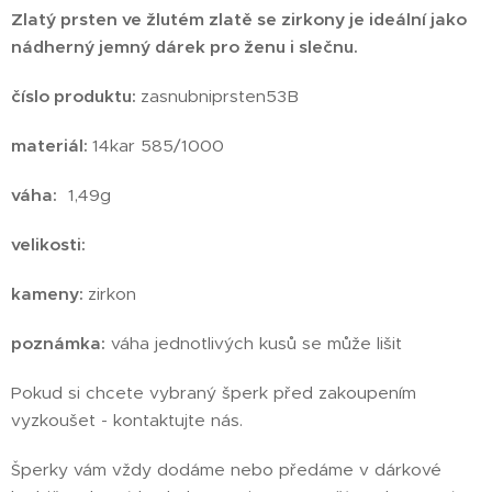
Zlatý prsten ve žlutém zlatě se zirkony
je ideální jako
nádherný jemný dárek pro ženu i slečnu.
číslo produktu
:
zasnubniprsten53B
materiál:
14kar 585/1000
váha:
1,49g
velikosti:
kameny:
zirkon
poznámka:
váha jednotlivých kusů se může lišit
Pokud si chcete vybraný šperk před zakoupením
vyzkoušet - kontaktujte nás.
Šperky vám vždy dodáme nebo předáme v dárkové