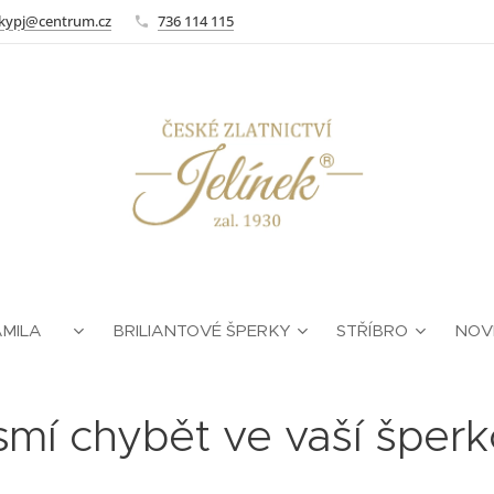
kypj@centrum.cz
736 114 115
AMILA ❤
BRILIANTOVÉ ŠPERKY
STŘÍBRO
NOV
mí chybět ve vaší šperk