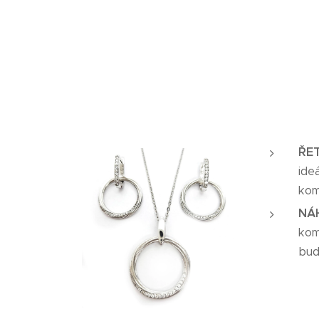
ŘE
ide
kom
NÁ
kom
bud