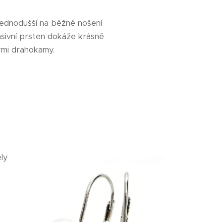
jednodušší na běžné nošení
asivní prsten dokáže krásně
ými drahokamy.
ly