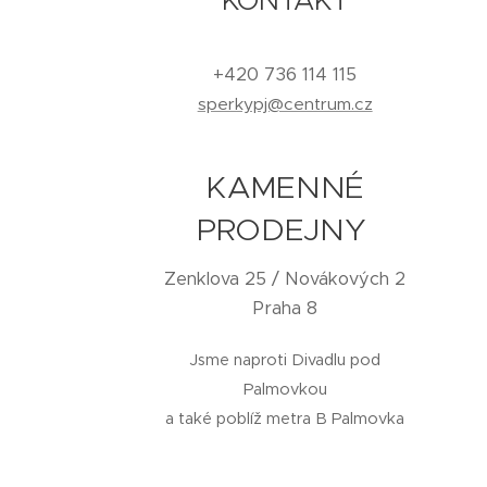
+420 736 114 115
sperkypj@centrum.cz
KAMENNÉ
PRODEJNY
Zenklova 25 / Novákových 2
Praha 8
Jsme naproti Divadlu pod
Palmovkou
a také poblíž metra B Palmovka