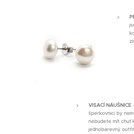
P
j
k
zi
VISACÍ NÁUŠNICE
-
šperkovnici by nemě
nebudete mít chuť k
jednobarevný outfit