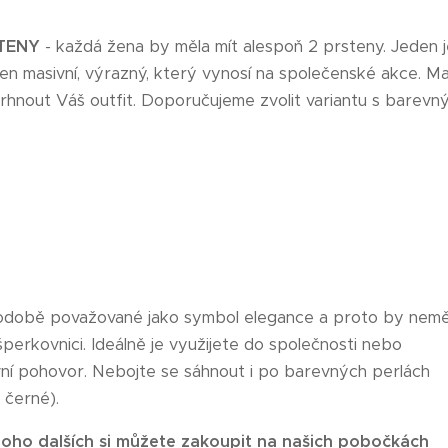
TENY
- každá žena by měla mít alespoň 2 prsteny. Jeden 
den masivní, výrazný, který vynosí na společenské akce. M
rhnout Váš outfit. Doporučujeme zvolit variantu s barevn
hodobě považované jako symbol elegance a proto by nemě
šperkovnici. Ideálně je využijete do společnosti nebo
vní pohovor. Nebojte se sáhnout i po barevných perlách
 černé).
oho dalších si můžete zakoupit na našich pobočkách