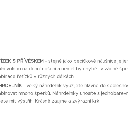
TÍZEK S PŘÍVĚSKEM
- stejně jako pecičkové náušnice je j
ální volnou na denní nošení a neměl by chybět v žádné šper
binace řetízků v různých délkách.
HRDELNÍK
- velký náhrdelník využijete hlavně do společn
binovat mnoho šperků. Náhrdelníky unosíte s jednobarev
ete mít výstřih. Krásně zaujme a zvýrazní krk.