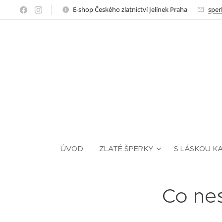
E-shop Českého zlatnictví Jelínek Praha
sper
ÚVOD
ZLATÉ ŠPERKY
S LÁSKOU K
Co nes