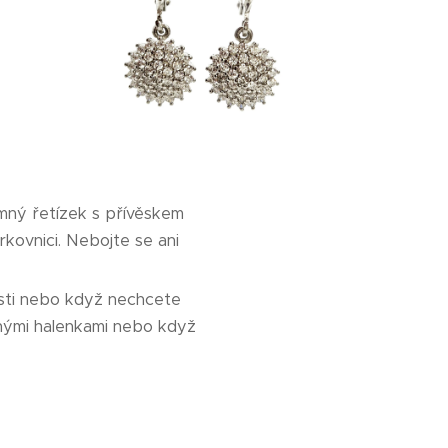
emný řetízek s přívěskem
kovnici. Nebojte se ani
osti nebo když nechcete
nými halenkami nebo když