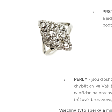
PRS
a je
podt
PERLY
- jsou dlou
chybět ani ve Vaši 
například na praco
(růžové, broskvové,
Všechny tyto šperky a mn