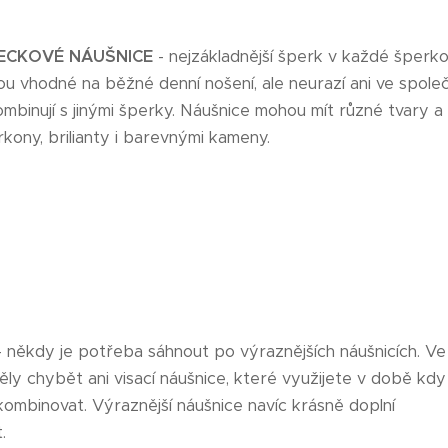
ECKOVÉ NÁUŠNICE
- nejzákladnější šperk v každé šperko
sou vhodné na běžné denní nošení, ale neurazí ani ve spole
ombinují s jinými šperky. Náušnice mohou mít různé tvary
rkony, brilianty i barevnými kameny.
 někdy je potřeba sáhnout po výraznějších náušnicích. Ve 
ly chybět ani visací náušnice, které využijete v době kdy
ombinovat. Výraznější náušnice navíc krásně doplní
.