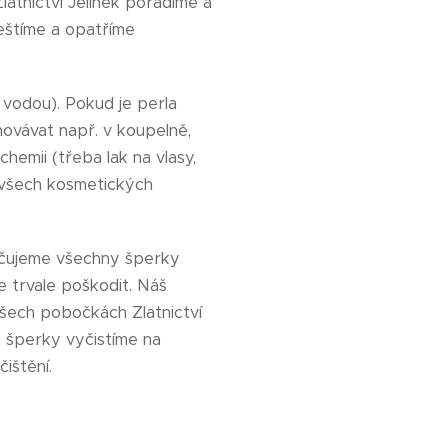
latnictví Jelínek poradíme a
leštíme a opatříme
 vodou). Pokud je perla
ovávat např. v koupelně,
chemii (třeba lak na vlasy,
, všech kosmetických
učujeme všechny šperky
e trvale poškodit. Náš
všech pobočkách Zlatnictví
é šperky vyčistíme na
ištění.