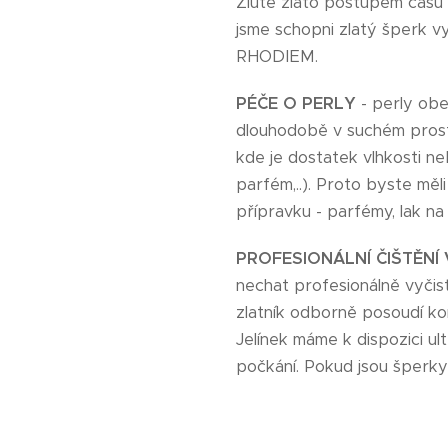
Žluté zlato postupem času t
jsme schopni zlatý šperk vyč
RHODIEM.
PÉČE O PERLY
- perly obe
dlouhodobě v suchém prostř
kde je dostatek vlhkosti neb
parfém,..). Proto byste mě
přípravku - parfémy, lak na 
PROFESIONÁLNÍ ČIŠTĚNÍ 
nechat profesionálně vyčis
zlatník odborně posoudí ko
Jelínek máme k dispozici ul
počkání. Pokud jsou šperky 