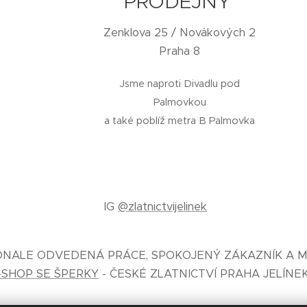
PRODEJNY
Zenklova 25 / Novákových 2
Praha 8
Jsme naproti Divadlu pod
Palmovkou
a také poblíž metra B Palmovka
IG
@zlatnictvijelinek
KONALE ODVEDENÁ PRÁCE, SPOKOJENÝ ZÁKAZNÍK A M
-SHOP SE ŠPERKY
- ČESKÉ ZLATNICTVÍ PRAHA JELÍNE