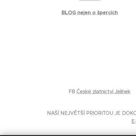
BLOG nejen o špercích
FB
České zlatnictví Jelínek
NAŠÍ NEJVĚTŠÍ PRIORITOU JE DO
E