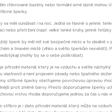
ším chlorované bazény nebo termální sirné lázně mohou V
říbrné šperky.
y se měli sundávat i na noc. Jedná se hlavně o jemné, ten
aci nebo přetržení (např. velké tenké kruhy, jemné řetízky 
ždý šperk by měl mít své bezpečné místo a to ideálně v p
uchém a tmavém místě (vlhko a světlo šperkům nesvědčí). P
nedotýkají (mohly by se o sebe poškrábat).
 je přírodní materiál, který je na vzduchu a světle náchylný
ou vlastností a není projevem závady nebo špatného složení 
echny stříbrné šperky ošetřujeme povrchovou úpravou rhod
lnější proti změně barvy. Přesto doporučujeme šperky uc
chovou vrstvu rhodia doporučujeme jednou za čas u nás ve 
o stříbro je i zlato přírodní materiál, který může na vzduc