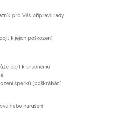
tník pro Vás připravil rady
jít k jejich poškození.
může dojít k snadnému
é.
kození šperků (poškrábání,
kovu nebo narušení