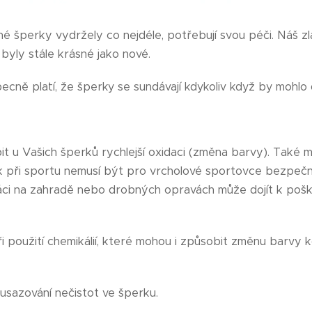
 šperky vydržely co nejdéle, potřebují svou péči. Náš zla
 byly stále krásné jako nové.
ecně platí, že šperky se sundávají kdykoliv když by mohlo do
t u Vašich šperků rychlejší oxidaci (změna barvy). Také 
rk při sportu nemusí být pro vrcholové sportovce bezpečn
práci na zahradě nebo drobných opravách může dojít k poš
ři použití chemikálií, které mohou i způsobit změnu barvy 
o usazování nečistot ve šperku.