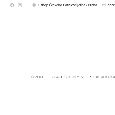
E-shop Českého zlatnictví Jelínek Praha
sper
ÚVOD
ZLATÉ ŠPERKY
S LÁSKOU K