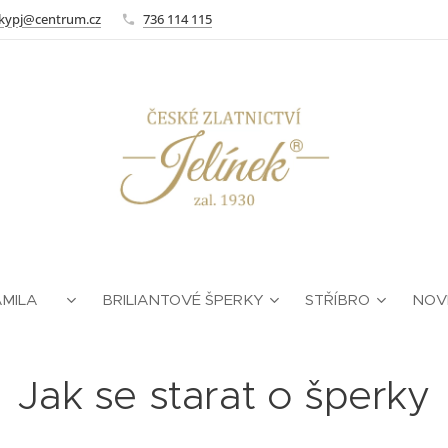
kypj@centrum.cz
736 114 115
AMILA ❤
BRILIANTOVÉ ŠPERKY
STŘÍBRO
NOV
Jak se starat o šperky