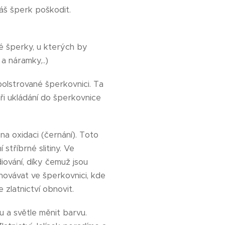
áš šperk poškodit.
ké šperky, u kterých by
a náramky,..)
olstrované šperkovnici. Ta
ři ukládání do šperkovnice
 na oxidaci (černání). Toto
stříbrné slitiny. Ve
iování, díky čemuž jsou
hovávat ve šperkovnici, kde
zlatnictví obnovit.
hu a světle měnit barvu.