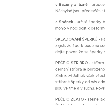
○
Bazény a lázně
- předev
Náchylné jsou především st
○
Spánek
- určité šperky b
mohlo v noci dojít k deform
SKLADOVÁNÍ ŠPERKŮ
- ka
zajistí, že šperk bude na s
dejte pozor, že se šperky 
PÉČE O STŘÍBRO
- stříbro
černání stříbra je přirozen
Zlatnictví Jelínek však vš
stříbrné šperky od nás odo
jsou ve tmě a v suchu. Povr
PÉČE O ZLATO
- stejně jak