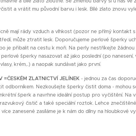
mavne a bílé zlato žloutne. Se změnou barvy si u nás ve Z
istit a vrátit mu původní barvu i lesk. Bílé zlato znovu vy
cně mají rády vzduch a vlhkost (pozor ne přímý kontakt s
edí, může ztratit lesk. Doporučujeme perlové šperky uch
o je přibalit na cestu k moři. Na perly nestříkejte žádnou 
li perlové šperky nasazovat až jako poslední (po nanesení
vlasy, krém,..) a naopak sundávat jako první.
V =ĆESKÉM ZLATNICTVÍ JELÍNEK
- jednou za čas dopor
tit odborníkem. Nezkoušejte šperky čistit doma - mohou s
nkrétní šperk a navrhne ideální postup pro vyčištění. Na 
trazvukový čistič a také speciální roztok. Lehce znečištěn
více zanesené zasíláme je k nám do dílny na hloubkové vyč