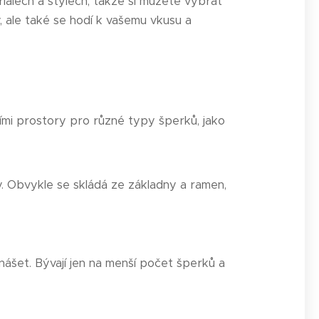
riálech a stylech, takže si můžete vybrat
, ale také se hodí k vašemu vkusu a
cími prostory pro různé typy šperků, jako
. Obvykle se skládá ze základny a ramen,
ášet. Bývají jen na menší počet šperků a