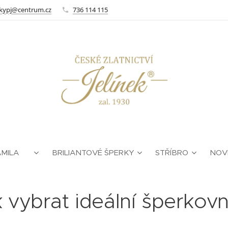
kypj@centrum.cz
736 114 115
AMILA ❤
BRILIANTOVÉ ŠPERKY
STŘÍBRO
NOV
 vybrat ideální šperkovn