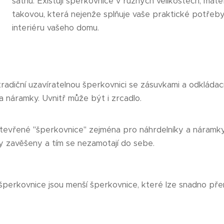
šatnu. Existují šperkovnice v různých velikostech, mate
takovou, která nejenže splňuje vaše praktické potřeby
interiéru vašeho domu.
tradiční uzavíratelnou šperkovnici se zásuvkami a odkláda
 a náramky. Uvnitř může být i zrcadlo.
tevřené "šperkovnice" zejména pro náhrdelníky a náramky
y zavěšeny a tím se nezamotají do sebe.
perkovnice jsou menší šperkovnice, které lze snadno přen