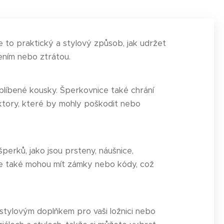
e to praktický a stylový způsob, jak udržet
ením nebo ztrátou.
oblíbené kousky. Šperkovnice také chrání
aktory, které by mohly poškodit nebo
erků, jako jsou prsteny, náušnice,
ice také mohou mít zámky nebo kódy, což
stylovým doplňkem pro vaši ložnici nebo