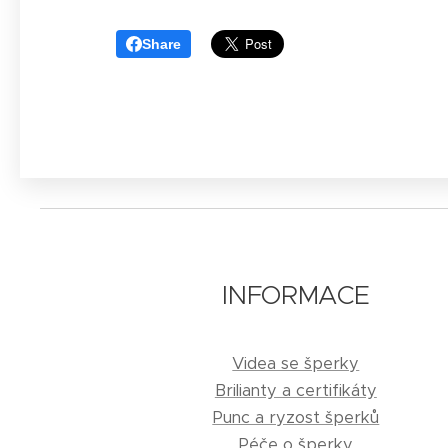
Share
INFORMACE
Videa se šperky
Brilianty a certifikáty
Punc a ryzost šperků
Péče o šperky