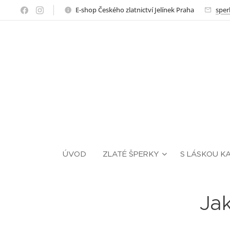
E-shop Českého zlatnictví Jelínek Praha
sper
ÚVOD
ZLATÉ ŠPERKY
S LÁSKOU K
Jak