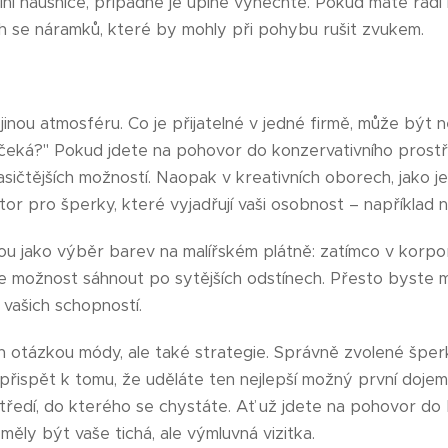
ální náušnice, případně je úplně vynechte. Pokud máte rád
ch se náramků, které by mohly při pohybu rušit zvukem.
inou atmosféru. Co je přijatelné v jedné firmě, může být 
čeká?" Pokud jdete na pohovor do konzervativního prostřed
lasičtějších možností. Naopak v kreativních oborech, jako 
or pro šperky, které vyjadřují vaši osobnost – například 
ou jako výběr barev na malířském plátně: zatímco v korp
e možnost sáhnout po sytějších odstínech. Přesto byste m
vašich schopností.
 otázkou módy, ale také strategie. Správně zvolené šper
přispět k tomu, že uděláte ten nejlepší možný první dojem.
středí, do kterého se chystáte. Ať už jdete na pohovor do
ěly být vaše tichá, ale výmluvná vizitka.