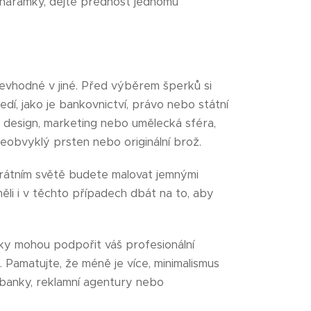
i náramky, dejte přednost jednomu
nevhodné v jiné. Před výběrem šperků si
í, jako je bankovnictví, právo nebo státní
je design, marketing nebo umělecká sféra,
neobvyklý prsten nebo originální brož.
orátním světě budete malovat jemnými
ěli i v těchto případech dbát na to, aby
ky mohou podpořit váš profesionální
 Pamatujte, že méně je více, minimalismus
 banky, reklamní agentury nebo