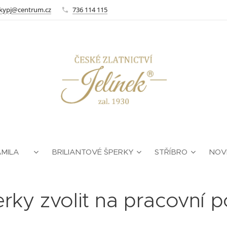
kypj@centrum.cz
736 114 115
AMILA ❤
BRILIANTOVÉ ŠPERKY
STŘÍBRO
NOV
rky zvolit na pracovní