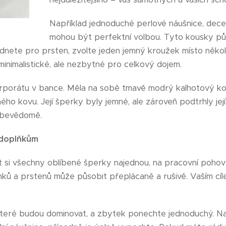
Například jednoduché perlové náušnice, dece
mohou být perfektní volbou. Tyto kousky půs
hodnete pro prsten, zvolte jeden jemný kroužek místo někol
minimalistické, ale nezbytné pro celkový dojem.
korporátu v bance. Měla na sobě tmavě modrý kalhotový kos
o kovu. Její šperky byly jemné, ale zároveň podtrhly její 
sebevědomě.
a doplňkům
t si všechny oblíbené šperky najednou, na pracovní poho
mků a prstenů může působit přeplácaně a rušivě. Vaším cíle
 které budou dominovat, a zbytek ponechte jednoduchý. N