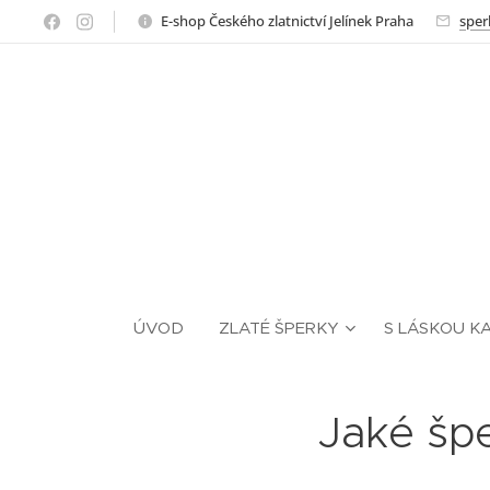
E-shop Českého zlatnictví Jelínek Praha
sper
ÚVOD
ZLATÉ ŠPERKY
S LÁSKOU K
Jaké špe