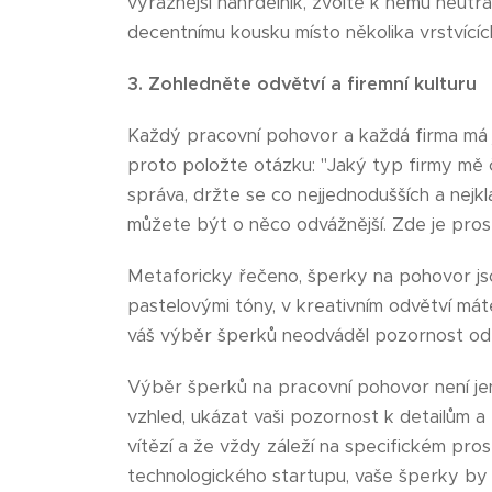
výraznější náhrdelník, zvolte k němu neutr
decentnímu kousku místo několika vrstvící
3. Zohledněte odvětví a firemní kulturu
Každý pracovní pohovor a každá firma má j
proto položte otázku: "Jaký typ firmy mě 
správa, držte se co nejjednodušších a nejk
můžete být o něco odvážnější. Zde je prost
Metaforicky řečeno, šperky na pohovor js
pastelovými tóny, v kreativním odvětví mát
váš výběr šperků neodváděl pozornost od 
Výběr šperků na pracovní pohovor není jen
vzhled, ukázat vaši pozornost k detailům a 
vítězí a že vždy záleží na specifickém pro
technologického startupu, vaše šperky by m