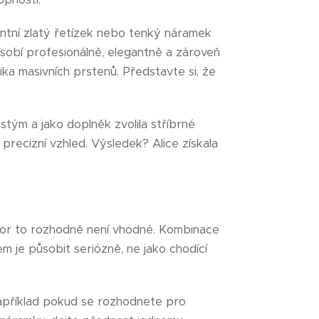
ntní zlatý řetízek nebo tenký náramek
obí profesionálně, elegantně a zároveň
ika masivních prstenů. Představte si, že
tým a jako doplněk zvolila stříbrné
precizní vzhled. Výsledek? Alice získala
vor to rozhodně není vhodné. Kombinace
m je působit seriózně, ne jako chodící
apříklad pokud se rozhodnete pro