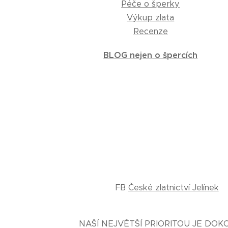
Péče o šperky
Výkup zlata
Recenze
BLOG nejen o špercích
FB
České zlatnictví Jelínek
NAŠÍ NEJVĚTŠÍ PRIORITOU JE DO