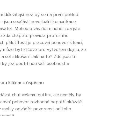
důležitější, než by se na první pohled
– jsou součástí neverbální komunikace,
vateli. Mohou o vás říct mnohé: zda jste
bo zda chápete pravidla profesního
 příležitostí je pracovní pohovor situací,
y může být klíčové pro vytvoření dojmu, že
a sofistikovaní. Jak na to? Zde jsou tři
rky, jež podtrhnou vaši osobnost a
jsou klíčem k úspěchu
dávat chuť vašemu outfitu, ale neměly by
acovní pohovor rozhodně nepatří okázalé,
y mohly odvádět pozornost od toho
opností.