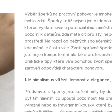
Výběr šperků na pracovní pohovor je mnohem 
mohlo zdát. Šperky totiž nejsou jen ozdobou 
kterou vysíláte svému potenciálnímu zaměstna
pozorní k detailům, zda máte cit pro styl ne
prostředí. Na rozdíl od běžných společenských
kde méně je často více. Zvolit správné šperk
jste nejen kompetentní, ale také profesionální 
praktické tipy, které vám pomohou zvolit špe
zároveň odpovídají charakteru pohovoru.
1. Minimalismus vítězí: Jemnost a elegance 
Představte si šperky jako koření: měly by do
být tím hlavním, co upoutá pozornost. Na pr
výrazné nebo extravagantní kousky, které b
nejdůležitějšího – vás samotných a vašich sch