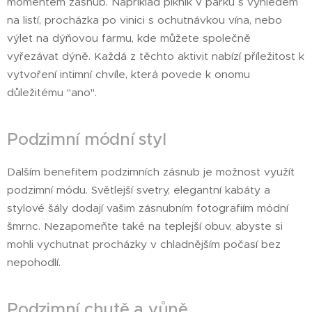
momentem zásnub. Například piknik v parku s výhledem
na listí, procházka po vinici s ochutnávkou vína, nebo
výlet na dýňovou farmu, kde můžete společně
vyřezávat dýně. Každá z těchto aktivit nabízí příležitost k
vytvoření intimní chvíle, která povede k onomu
důležitému "ano".
Podzimní módní styl
Dalším benefitem podzimních zásnub je možnost využít
podzimní módu. Světlejší svetry, elegantní kabáty a
stylové šály dodají vašim zásnubním fotografiím módní
šmrnc. Nezapomeňte také na teplejší obuv, abyste si
mohli vychutnat procházky v chladnějším počasí bez
nepohodlí.
Podzimní chutě a vůně