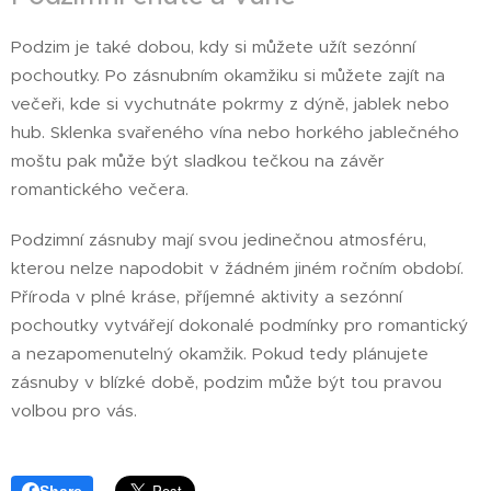
Podzim je také dobou, kdy si můžete užít sezónní
pochoutky. Po zásnubním okamžiku si můžete zajít na
večeři, kde si vychutnáte pokrmy z dýně, jablek nebo
hub. Sklenka svařeného vína nebo horkého jablečného
moštu pak může být sladkou tečkou na závěr
romantického večera.
Podzimní zásnuby mají svou jedinečnou atmosféru,
kterou nelze napodobit v žádném jiném ročním období.
Příroda v plné kráse, příjemné aktivity a sezónní
pochoutky vytvářejí dokonalé podmínky pro romantický
a nezapomenutelný okamžik. Pokud tedy plánujete
zásnuby v blízké době, podzim může být tou pravou
volbou pro vás.
Share