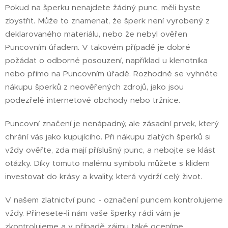
Pokud na šperku nenajdete žádný punc, měli byste
zbystřit. Může to znamenat, že šperk není vyrobený z
deklarovaného materiálu, nebo že nebyl ověřen
Puncovním úřadem. V takovém případě je dobré
požádat o odborné posouzení, například u klenotníka
nebo přímo na Puncovním úřadě. Rozhodně se vyhněte
nákupu šperků z neověřených zdrojů, jako jsou
podezřelé internetové obchody nebo tržnice.
Puncovní značení je nenápadný, ale zásadní prvek, který
chrání vás jako kupujícího. Při nákupu zlatých šperků si
vždy ověřte, zda mají příslušný punc, a nebojte se klást
otázky. Díky tomuto malému symbolu můžete s klidem
investovat do krásy a kvality, která vydrží celý život.
V našem zlatnictví punc - označení puncem kontrolujeme
vždy. Přinesete-li nám vaše šperky rádi vám je
zkontrolujeme a v případě zájmu také oceníme.