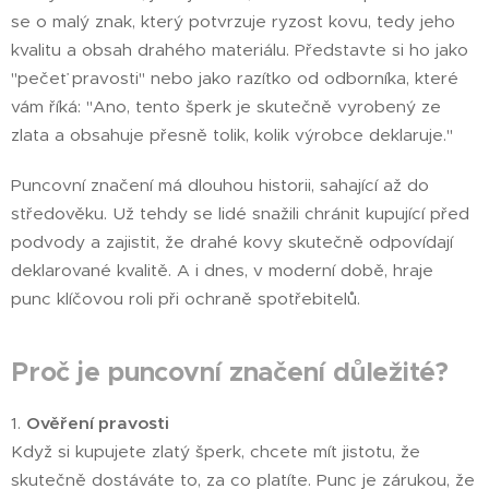
se o malý znak, který potvrzuje ryzost kovu, tedy jeho
kvalitu a obsah drahého materiálu. Představte si ho jako
"pečeť pravosti" nebo jako razítko od odborníka, které
vám říká: "Ano, tento šperk je skutečně vyrobený ze
zlata a obsahuje přesně tolik, kolik výrobce deklaruje."
Puncovní značení má dlouhou historii, sahající až do
středověku. Už tehdy se lidé snažili chránit kupující před
podvody a zajistit, že drahé kovy skutečně odpovídají
deklarované kvalitě. A i dnes, v moderní době, hraje
punc klíčovou roli při ochraně spotřebitelů.
Proč je puncovní značení důležité?
1.
Ověření pravosti
Když si kupujete zlatý šperk, chcete mít jistotu, že
skutečně dostáváte to, za co platíte. Punc je zárukou, že