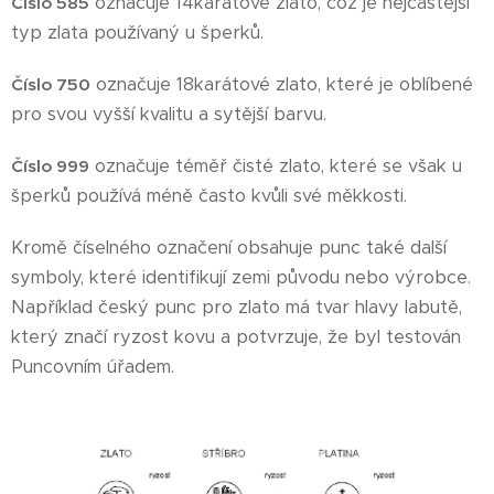
označuje 14karátové zlato, což je nejčastější
Číslo 585
typ zlata používaný u šperků.
označuje 18karátové zlato, které je oblíbené
Číslo 750
pro svou vyšší kvalitu a sytější barvu.
označuje téměř čisté zlato, které se však u
Číslo 999
šperků používá méně často kvůli své měkkosti.
Kromě číselného označení obsahuje punc také další
symboly, které identifikují zemi původu nebo výrobce.
Například český punc pro zlato má tvar hlavy labutě,
který značí ryzost kovu a potvrzuje, že byl testován
Puncovním úřadem.