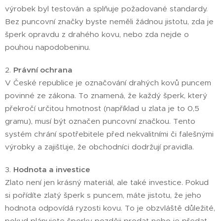
výrobek byl testován a splňuje požadované standardy.
Bez puncovní značky byste neměli žádnou jistotu, zda je
šperk opravdu z drahého kovu, nebo zda nejde o
pouhou napodobeninu.
2.
Právní ochrana
V České republice je označování drahých kovů puncem
povinné ze zákona. To znamená, že každý šperk, který
překročí určitou hmotnost (například u zlata je to 0,5
gramu), musí být označen puncovní značkou. Tento
systém chrání spotřebitele před nekvalitními či falešnými
výrobky a zajišťuje, že obchodníci dodržují pravidla.
3.
Hodnota a investice
Zlato není jen krásný materiál, ale také investice. Pokud
si pořídíte zlatý šperk s puncem, máte jistotu, že jeho
hodnota odpovídá ryzosti kovu. To je obzvláště důležité,
pokud plánujete šperky později prodat nebo je předat