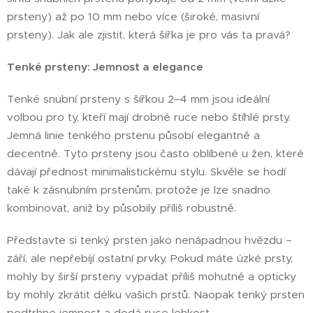
prsteny) až po 10 mm nebo více (široké, masivní
prsteny). Jak ale zjistit, která šířka je pro vás ta pravá?
Tenké prsteny: Jemnost a elegance
Tenké snubní prsteny s šířkou 2–4 mm jsou ideální
volbou pro ty, kteří mají drobné ruce nebo štíhlé prsty.
Jemná linie tenkého prstenu působí elegantně a
decentně. Tyto prsteny jsou často oblíbené u žen, které
dávají přednost minimalistickému stylu. Skvěle se hodí
také k zásnubním prstenům, protože je lze snadno
kombinovat, aniž by působily příliš robustně.
Představte si tenký prsten jako nenápadnou hvězdu –
září, ale nepřebíjí ostatní prvky. Pokud máte úzké prsty,
mohly by širší prsteny vypadat příliš mohutně a opticky
by mohly zkrátit délku vašich prstů. Naopak tenký prsten
podtrhne jemnost a dodá ruce lehkost.