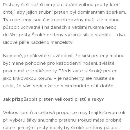
Prsteny širší než 6 mm jsou ideální volbou pro ty, kteří
chtějí, aby jejich snubní prsten byl dominantním šperkem.
Tyto prsteny jsou často preferovány muži, ale mohou
působit úchvatně i na ženách s většími rukama nebo
delšími prsty. Široké prsteny vyzařují sílu a stabilitu – dva
klíčové pilíře každého manželství.
Nicméně, je důležité si uvědomit, že širší prsteny mohou
být méně pohodlné pro každodenní nošení, zvláště
pokud máte krátké prsty. Představte si široký prsten
jako královskou korunu – je nádherný, ale musíte se
ujistit, že vám sedí a že se s ním budete cítit dobře.
Jak přizpůsobit prsten velikosti prstů a ruky?
Velikost prstů a celková proporce ruky hrají klíčovou roli
při výběru šířky snubního prstenu. Pokud máte drobné
ruce s jemnými prsty, mohly by široké prsteny působit