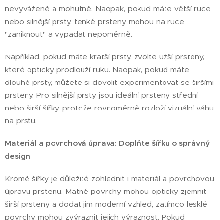
nevyváženě a mohutně. Naopak, pokud máte větší ruce
nebo silnější prsty, tenké prsteny mohou na ruce
"zaniknout" a vypadat nepoměrně.
Například, pokud máte kratší prsty, zvolte užší prsteny,
které opticky prodlouží ruku. Naopak, pokud máte
dlouhé prsty, můžete si dovolit experimentovat se širšími
prsteny. Pro silnější prsty jsou ideální prsteny střední
nebo širší šířky, protože rovnoměrně rozloží vizuální váhu
na prstu.
Materiál a povrchová úprava: Doplňte šířku o správný
design
Kromě šířky je důležité zohlednit i materiál a povrchovou
úpravu prstenu. Matné povrchy mohou opticky zjemnit
širší prsteny a dodat jim moderní vzhled, zatímco lesklé
povrchy mohou zvýraznit jejich výraznost. Pokud