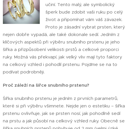
učiní. Tento malý, ale symbolický
šperk bude zdobit vaši ruku po celý
život a připomínat vám váš závazek.
Proto je zásadní vybrat prsten, který
nejen dobře vypadá, ale také dokonale sedí. Jedním z
klíčových aspektů při výběru snubního prstenu je jeho
šířka a přizpůsobení velikosti prstů a celkové proporci
ruky. Možná vás překvapí, jak velký vliv mají tyto faktory
na celkový vzhled i pohodlí prstenu. Pojďme se na to
podívat podrobněji.
Proč záleží na šířce snubního prstenu?
Šířka snubního prstenu je jedním z prvních parametrů,
které si při výběru všimnete. Nejde jen o estetiku – šířka
prstenu ovlivňuje, jak se prsten nosí, jak pohodlně sedí
na prstu a jak působí na celkový vzhled ruky. Obecně se
šířka snubních prstenů pohybuje od 2 mm (velmi úzké