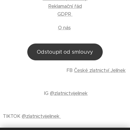
Reklamační řád
GDPR
O nás
Odstoupit od smlouvy
FB
České zlatnictví Jelínek
IG
@zlatnictvijelinek
TIKTOK
@zlatnictvijelinek