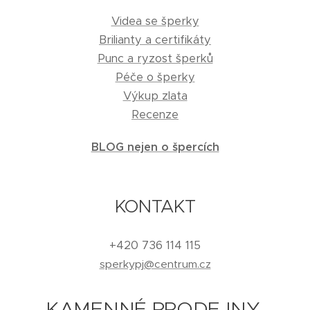
Videa se šperky
Brilianty a certifikáty
Punc a ryzost šperků
Péče o šperky
Výkup zlata
Recenze
BLOG nejen o špercích
KONTAKT
+420 736 114 115
sperkypj@centrum.cz
KAMENNÉ PRODEJNY