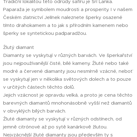
Tradiční lokalitou této odrůdy safíru je Srí Lanka.
Paparaža je symbolem moudrosti a prosperity. I v našem
Českém zlatnictví Jelínek naleznete šperky osazené
tímto drahokamem a to jak s přírodním kamenem nebo
šperky se syntetickou padparadžou.
Žlutý diamant
Diamanty se vyskytují v různých barvách. Ve šperkařství
jsou nejpoužívanější čisté, bílé kameny. Žluté nebo také
modré a červené diamanty jsou nesmírně vzácné, neboť
se vyskytují jen v několika světových dolech a to pouze
v určitých částech těchto dolů.
Jejich vzácnost je opravdu velká, a proto je cena těchto
barevných diamantů mnohonásobně vyšší než diamantů
v obvyklých bílých barvách.
Žluté diamanty se vyskytují v různých odstínech, od
jemně citrónové až po sytě kanárkově žlutou.
Nejvzácnější žluté diamanty jsou především ty s