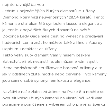
nejintenzivnější barvou.
Jedním z nejznámějších žlutých diamantů je Tiffany
Diamond, který váží neuvěřitelných 128,54 karátů. Tento
kámen se stal okamžitě symbolem luxusu a elegance a
je jedním z největších žlutých diamantů na světě.
Dokonce Lady Gaga měla čest ho vynést na předávání
hudebních cen a znát ho můžete také z filmu s Audrey
Hepburn 'Breakfast at Tiffany'.
Takto velký žlutý diamant Vám v našem českém
zlatnictví Jelínek nezajistíme, ale můžeme vám zajistit
třeba mezinárodně certifikované barevné brilianty a to
jak v odstínech žluté, modré nebo červené. Tyto kameny
jsou sami o sobě synonymem luxusu a elegance. 🙂
Navštivte naše zlatnictví Jelínek na Praze 8 a nechte se
okouzlit krásou žlutých kamenů na vlastní oči. Rádi vám
poradíme a pomůžeme s výběrem toho pravého šperku,