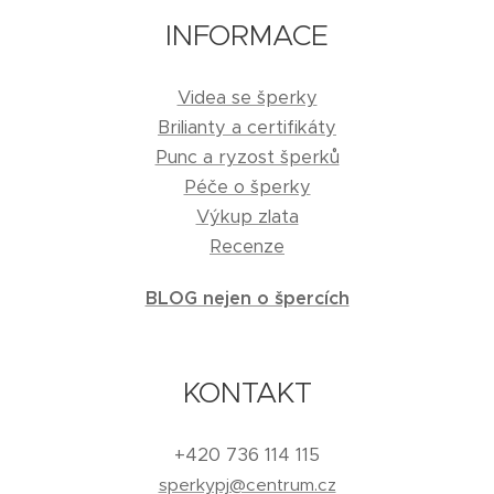
INFORMACE
Videa se šperky
Brilianty a certifikáty
Punc a ryzost šperků
Péče o šperky
Výkup zlata
Recenze
BLOG nejen o špercích
KONTAKT
+420 736 114 115
sperkypj@centrum.cz