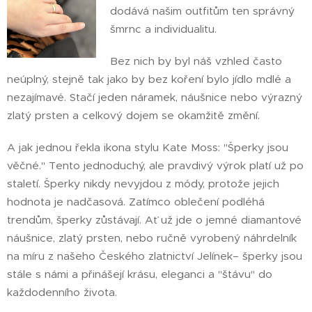
dodává našim outfitům ten správný
šmrnc a individualitu.
Bez nich by byl náš vzhled často
neúplný, stejně tak jako by bez koření bylo jídlo mdlé a
nezajímavé. Stačí jeden náramek, náušnice nebo výrazný
zlatý prsten a celkový dojem se okamžitě změní.
A jak jednou řekla ikona stylu Kate Moss: "Šperky jsou
věčné." Tento jednoduchý, ale pravdivý výrok platí už po
staletí. Šperky nikdy nevyjdou z módy, protože jejich
hodnota je nadčasová. Zatímco oblečení podléhá
trendům, šperky zůstávají. Ať už jde o jemné diamantové
náušnice, zlatý prsten, nebo ručně vyrobený náhrdelník
na míru z našeho Českého zlatnictví Jelínek– šperky jsou
stále s námi a přinášejí krásu, eleganci a "štávu" do
každodenního života.