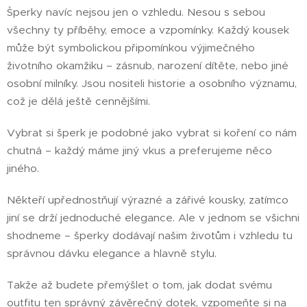
Šperky navíc nejsou jen o vzhledu. Nesou s sebou
všechny ty příběhy, emoce a vzpomínky. Každý kousek
může být symbolickou připomínkou výjimečného
životního okamžiku – zásnub, narození dítěte, nebo jiné
osobní milníky. Jsou nositeli historie a osobního významu,
což je dělá ještě cennějšími.
Vybrat si šperk je podobné jako vybrat si koření co nám
chutná – každý máme jiný vkus a preferujeme něco
jiného.
Někteří upřednostňují výrazné a zářivé kousky, zatímco
jiní se drží jednoduché elegance. Ale v jednom se všichni
shodneme – šperky dodávají našim životům i vzhledu tu
správnou dávku elegance a hlavně stylu.
Takže až budete přemýšlet o tom, jak dodat svému
outfitu ten správný závěrečný dotek, vzpomeňte si na