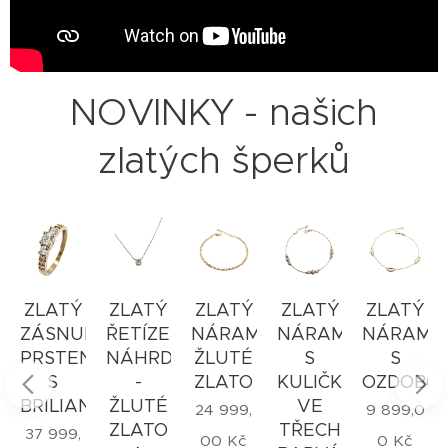
NOVINKY - našich
zlatých šperků
ZLATÝ
ZLATÝ
ZLATÝ
ZLATÝ
ZLATÝ
BNÍ
ZÁSNUBNÍ
ŘETÍZEK
NÁRAMEK
NÁRAMEK
NÁRAME
N
PRSTEN
NÁHRDELNÍK
ŽLUTÉ
S
S
S
-
ZLATO
KULIČKAMI
OZDOBO
ANTEM
BRILIANTY
ŽLUTÉ
VE
24 999,
9 899,0
ZLATO
TŘECH
37 999,
00
Kč
0
Kč