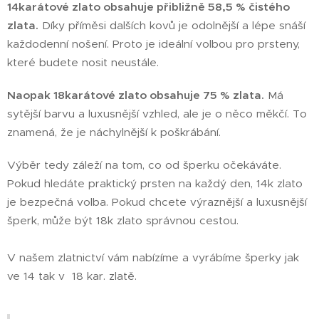
14karátové zlato obsahuje přibližně 58,5 % čistého
zlata.
Díky příměsi dalších kovů je odolnější a lépe snáší
každodenní nošení. Proto je ideální volbou pro prsteny,
které budete nosit neustále.
Naopak 18karátové zlato obsahuje 75 % zlata.
Má
sytější barvu a luxusnější vzhled, ale je o něco měkčí. To
znamená, že je náchylnější k poškrábání.
Výběr tedy záleží na tom, co od šperku očekáváte.
Pokud hledáte praktický prsten na každý den, 14k zlato
je bezpečná volba. Pokud chcete výraznější a luxusnější
šperk, může být 18k zlato správnou cestou.
V našem zlatnictví vám nabízíme a vyrábíme šperky jak
ve 14 tak v 18 kar. zlatě.