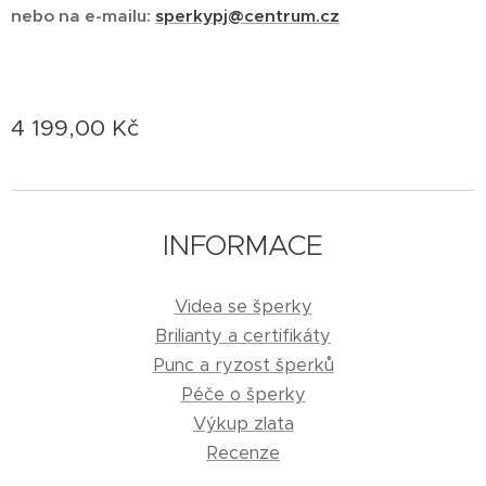
nebo na e-mailu:
sperkypj@centrum.cz
4 199,00
Kč
INFORMACE
Videa se šperky
Brilianty a certifikáty
Punc a ryzost šperků
Péče o šperky
Výkup zlata
Recenze