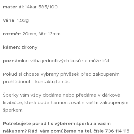
materiál:
14kar 585/100
váha:
1,03g
rozměr:
20mm, šíře 13mm
kámen:
zirkony
poznámka:
váha jednotlivých kusů se může lišit
Pokud si chcete vybraný přívěsek před zakoupením
prohlédnout - kontaktujte nás.
Šperky vám vždy dodáme nebo předáme v dárkové
krabičce, která bude harmonizovat s vaším zakoupeným
šperkem.
Potřebujete poradit s výběrem šperku a vaším
nákupem? Rádi vám pomůžeme na tel. čísle 736 114 115