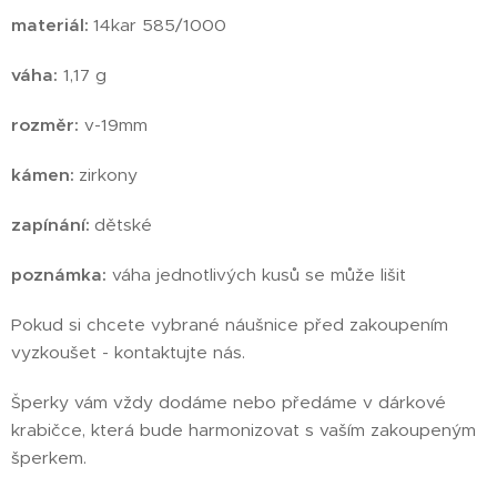
materiál:
14kar 585/1000
váha:
1,17 g
rozměr:
v-19mm
kámen:
zirkony
zapínání:
dětské
poznámka:
váha jednotlivých kusů se může lišit
Pokud si chcete vybrané náušnice před zakoupením
vyzkoušet - kontaktujte nás.
Šperky vám vždy dodáme nebo předáme v dárkové
krabičce, která bude harmonizovat s vaším zakoupeným
šperkem.