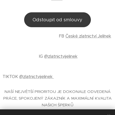
Odstoupit od smlouvy
FB
České zlatnictví Jelínek
IG
@zlatnictvijelinek
TIKTOK
@zlatnictvijelinek
NAŠÍ NEJVĚTŠÍ PRIORITOU JE DOKONALE ODVEDENÁ
PRÁCE, SPOKOJENÝ ZÁKAZNÍK A MAXIMÁLNÍ KVALITA
NAŠICH ŠPERKŮ
E-SHOP SE ŠPERKY
- ČESKÉ ZLATNICTVÍ PRAHA