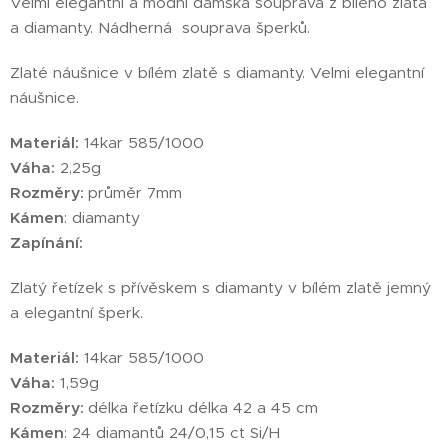
Velmi elegantní a módní dámská souprava z bílého zlata
a diamanty. Nádherná souprava šperků.
Zlaté náušnice v bílém zlatě s diamanty. Velmi elegantní
náušnice.
Materiál:
14kar 585/1000
Váha:
2,25g
Rozměry:
průměr 7mm
Kámen
: diamanty
Zapínání:
Zlatý řetízek s přívěskem s diamanty v bílém zlatě jemný
a elegantní šperk.
Materiál:
14kar 585/1000
Váha:
1,59g
Rozměry:
délka řetízku délka 42 a 45 cm
Kámen
: 24 diamantů 24/0,15 ct Si/H