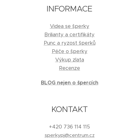
INFORMACE
Videa se šperky
Brilianty a certifikáty
Punc a ryzost šperků
Péče o šperky
Výkup zlata
Recenze
BLOG nejen o špercích
KONTAKT
+420 736 114 115
sperkypj@centrum.cz