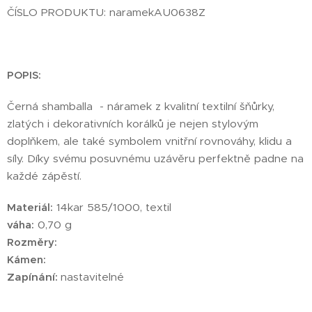
ČÍSLO PRODUKTU: naramekAU0638Z
POPIS:
Černá shamballa - náramek z kvalitní textilní šňůrky,
zlatých i dekorativních korálků je nejen stylovým
doplňkem, ale také symbolem vnitřní rovnováhy, klidu a
síly. Díky svému posuvnému uzávěru perfektně padne na
každé zápěstí.
Materiál:
14kar 585/1000, textil
váha:
0,70 g
Rozměry:
Kámen:
Zapínání:
nastavitelné
________________________________________