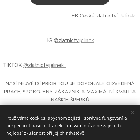
FB
České zlatnictví Jelínek
IG
@zlatnictvijelinek
TIKTOK
@zlatnictvijelinek
NAŠÍ NEJVĚTŠÍ PRIORITOU JE DOKONALE ODVEDENÁ
PRÁCE, SPOKOJENÝ ZÁKAZNÍK A MAXIMÁLNÍ KVALITA
NAŠICH ŠPERKŮ
E-SHOP SE ŠPERKY
- ČESKÉ ZLATNICTVÍ PRAHA
JELÍNEK®
Používáme cookies, abychom zajistili správné fungování a
bezpečnost našich stránek. Tím vám můžeme zajistit tu
nejlepší zkušenost při jejich návštěvě.