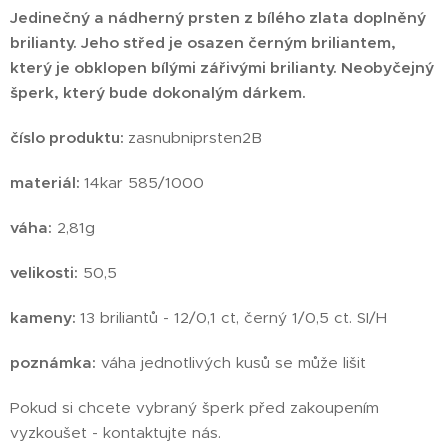
Jedinečný a nádherný prsten z bílého zlata doplněný
brilianty. Jeho střed je osazen černým briliantem,
který je obklopen bílými zářivými brilianty. Neobyčejný
šperk, který bude dokonalým dárkem.
číslo produktu:
zasnubniprsten2B
materiál:
14kar 585/1000
váha:
2,81g
velikosti:
50,5
kameny:
13 briliantů - 12/0,1 ct, černý 1/0,5 ct. SI/H
poznámka:
váha jednotlivých kusů se může lišit
Pokud si chcete vybraný šperk před zakoupením
vyzkoušet - kontaktujte nás.