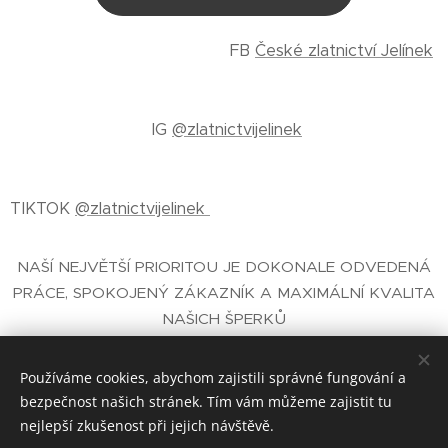
FB
České zlatnictví Jelínek
IG
@zlatnictvijelinek
TIKTOK
@zlatnictvijelinek
NAŠÍ NEJVĚTŠÍ PRIORITOU JE DOKONALE ODVEDENÁ
PRÁCE, SPOKOJENÝ ZÁKAZNÍK A MAXIMÁLNÍ KVALITA
NAŠICH ŠPERKŮ
E-SHOP SE ŠPERKY
- ČESKÉ ZLATNICTVÍ PRAHA
JELÍNEK®
Používáme cookies, abychom zajistili správné fungování a
bezpečnost našich stránek. Tím vám můžeme zajistit tu
nejlepší zkušenost při jejich návštěvě.