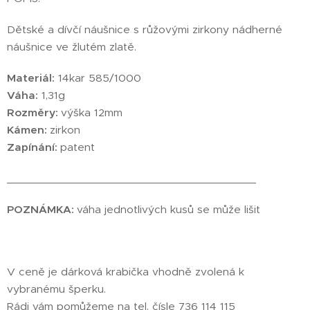
Dětské a dívčí náušnice s růžovými zirkony nádherné
náušnice ve žlutém zlatě.
Materiál:
14kar 585/1000
Váha:
1,31g
Rozměry:
výška 12mm
Kámen:
zirkon
Zapínání:
patent
________________________________________
POZNÁMKA:
váha jednotlivých kusů se může lišit
V ceně je dárková krabička vhodně zvolená k
vybranému šperku.
Rádi vám pomůžeme na tel. čísle 736 114 115