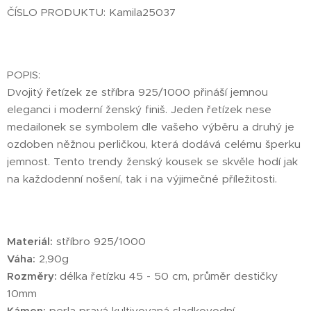
ČÍSLO PRODUKTU: Kamila25037
POPIS:
Dvojitý řetízek ze stříbra 925/1000 přináší jemnou
eleganci i moderní ženský finiš. Jeden řetízek nese
medailonek se symbolem dle vašeho výběru a druhý je
ozdoben něžnou perličkou, která dodává celému šperku
jemnost. Tento trendy ženský kousek se skvěle hodí jak
na každodenní nošení, tak i na výjimečné příležitosti.
Materiál:
stříbro 925/1000
Váha:
2,90g
Rozměry:
délka řetízku 45 - 50 cm, průměr destičky
10mm
Kámen:
perla pravá kultivovaná sladkovodní