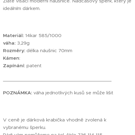
Zlaté visací moderní náušnice. Nadčasový šperk, který je
ideálním dárkem.
Materiál:
14kar 585/1000
váha:
3,29g
Rozměry:
délka náušnic 70mm
Kámen
:
Zapínání:
patent
________________________________________
POZNÁMKA:
váha jednotlivých kusů se může lišit
V ceně je dárková krabička vhodně zvolená k
vybranému šperku.
Rádi vám pomůžeme na tel. čísle 736 114 115