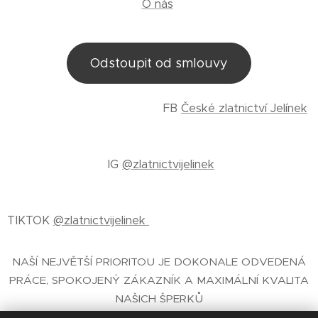
O nás
Odstoupit od smlouvy
FB
České zlatnictví Jelínek
IG
@zlatnictvijelinek
TIKTOK
@zlatnictvijelinek
NAŠÍ NEJVĚTŠÍ PRIORITOU JE DOKONALE ODVEDENÁ
PRÁCE, SPOKOJENÝ ZÁKAZNÍK A MAXIMÁLNÍ KVALITA
NAŠICH ŠPERKŮ
E-SHOP SE ŠPERKY
- ČESKÉ ZLATNICTVÍ PRAHA