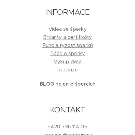
INFORMACE
Videa se šperky
Brilianty a certifikáty
Punc a ryzost šperků
Péče o šperky
Výkup zlata
Recenze
BLOG nejen o špercích
KONTAKT
+420 736 114 115
sperkypj@centrum.cz