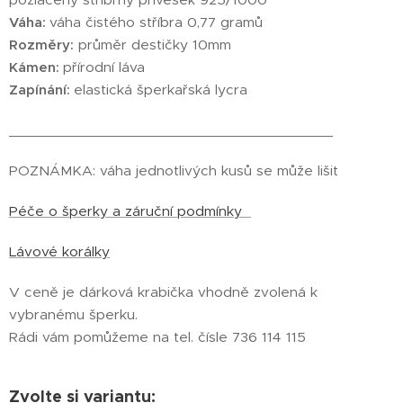
Váha:
váha čistého stříbra 0,77 gramů
Rozměry:
průměr destičky 10mm
Kámen:
přírodní láva
Zapínání:
elastická šperkařská lycra
________________________________________
POZNÁMKA: váha jednotlivých kusů se může lišit
Péče o šperky a záruční podmínky
Lávové korálky
V ceně je dárková krabička vhodně zvolená k
vybranému šperku.
Rádi vám pomůžeme na tel. čísle 736 114 115
Zvolte si variantu: