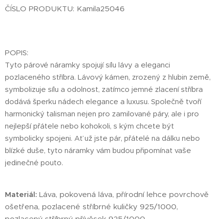
ČÍSLO PRODUKTU: Kamila25046
POPIS:
Tyto párové náramky spojují sílu lávy a eleganci
pozlaceného stříbra. Lávový kámen, zrozený z hlubin země,
symbolizuje sílu a odolnost, zatímco jemné zlacení stříbra
dodává šperku nádech elegance a luxusu. Společně tvoří
harmonický talisman nejen pro zamilované páry, ale i pro
nejlepší přátele nebo kohokoli, s kým chcete být
symbolicky spojeni. Ať už jste pár, přátelé na dálku nebo
blízké duše, tyto náramky vám budou připomínat vaše
jedinečné pouto.
Materiál:
Láva, pokovená láva, přírodní lehce povrchově
ošetřena, pozlacené stříbrné kuličky 925/1000,
pozlacený stříbrný přívěsek 925/1000