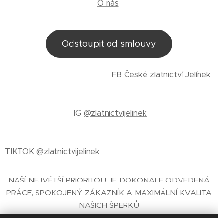
O nás
Odstoupit od smlouvy
FB
České zlatnictví Jelínek
IG
@zlatnictvijelinek
TIKTOK
@zlatnictvijelinek
NAŠÍ NEJVĚTŠÍ PRIORITOU JE DOKONALE ODVEDENÁ
PRÁCE, SPOKOJENÝ ZÁKAZNÍK A MAXIMÁLNÍ KVALITA
NAŠICH ŠPERKŮ
E-SHOP SE ŠPERKY
- ČESKÉ ZLATNICTVÍ PRAHA