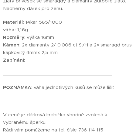
Zlatý přívěsek se smaragdy a diamanty žlutobílé zlato.
Nádherný dárek pro ženu.
Materiál:
14kar 585/1000
váha:
1,16g
Rozměry:
výška 16mm
Kámen
: 2x diamanty 2/ 0,006 ct Si/H a 2× smaragd brus
kapkovitý 4mmx 2,5 mm
Zapínání:
________________________________________
POZNÁMKA:
váha jednotlivých kusů se může lišit
V ceně je dárková krabička vhodně zvolená k
vybranému šperku.
Rádi vám pomůžeme na tel. čísle 736 114 115