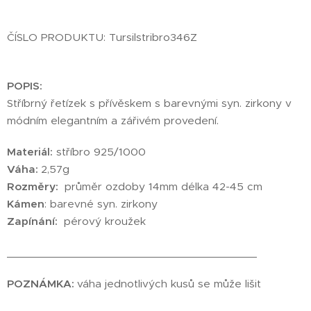
ČÍSLO PRODUKTU: Tursilstribro346Z
POPIS:
Stříbrný řetízek s přívěskem s barevnými syn. zirkony v
módním elegantním a zářivém provedení.
Materiál:
stříbro 925/1000
Váha:
2,57g
Rozměry:
průměr ozdoby 14mm délka 42-45 cm
Kámen
: barevné syn. zirkony
Zapínání:
pérový kroužek
________________________________________
POZNÁMKA:
váha jednotlivých kusů se může lišit