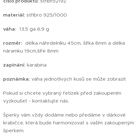
číslo produktu:
stribro219Z
materiál:
stříbro 925/1000
váha:
13,5 ga 6,9 g
rozměr:
délka náhrdelníku 45cm, šířka 8mm a délka
náramku 19cm,šíře 8mm
zapínání:
karabina
poznámka:
váha jednotlivých kusů se může zobrazit
Pokud si chcete vybraný řetízek před zakoupením
vyzkoušet - kontaktujte nás.
Šperky vám vždy dodáme nebo předáme v dárkové
krabičce, která bude harmonizovat s vaším zakoupeným
šperkem.