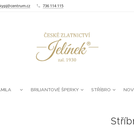
kypj@centrum.cz
736 114 115
AMILA ❤
BRILIANTOVÉ ŠPERKY
STŘÍBRO
NOV
Stří