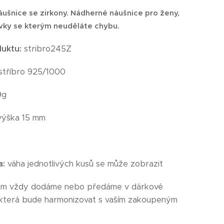
áušnice se zirkony.
Nádherné náušnice pro ženy,
dívky se kterým neuděláte chybu.
duktu:
stribro245Z
stříbro 925/1000
9g
ýška 15 mm
a:
váha jednotlivých kusů se může zobrazit
ám vždy dodáme nebo předáme v dárkové
 která bude harmonizovat s vaším zakoupeným