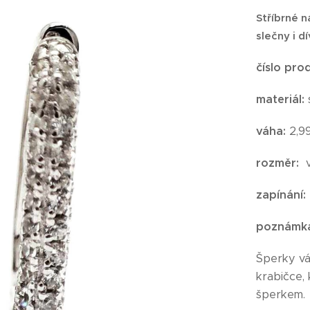
Stříbrné n
slečny i 
číslo pro
materiál:
váha:
2,9
rozměr:
v
zapínání:
poznámk
Šperky v
krabičce,
šperkem.