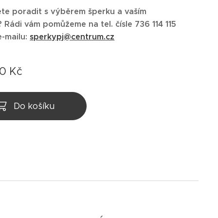
te poradit s výběrem šperku a vaším
?
Rádi vám pomůžeme na tel.
čísle 736 114 115
e-mailu:
sperkypj@centrum.cz
00
Kč
Do košíku