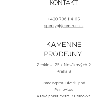
KONTAKT
+420 736 114 115
sperkypj@centrum.cz
KAMENNÉ
PRODEJNY
Zenklova 25 / Novákových 2
Praha 8
Jsme naproti Divadlu pod
Palmovkou
a také poblíž metra B Palmovka