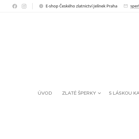
E-shop Českého zlatnictví Jelínek Praha
sper
ÚVOD
ZLATÉ ŠPERKY
S LÁSKOU K