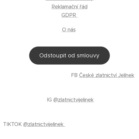
Reklamační řád
GDPR
O nás
Odstoupit od smlouvy
FB
České zlatnictví Jelínek
IG
@zlatnictvijelinek
TIKTOK
@zlatnictvijelinek