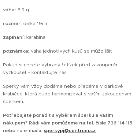
váha:
6,9 g
rozměr:
délka 19cm
zapínání:
karabina
poznámka:
váha jednotlivých kusů se může lišit
Pokud si chcete vybraný řetízek před zakoupením
vyzkoušet - kontaktujte nás.
Šperky vám vždy dodáme nebo předáme v dárkové
krabičce, která bude harmonizovat s vaším zakoupeným
šperkem.
Potřebujete poradit s výběrem šperku a vaším
nákupem? Rádi vám pomůžeme na tel. čísle 736 114 115
nebo na e-mailu:
sperkypj@centrum.cz