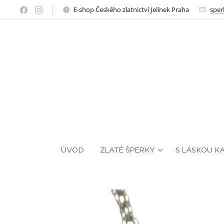
E-shop Českého zlatnictví Jelínek Praha
sper
ÚVOD
ZLATÉ ŠPERKY
S LÁSKOU K