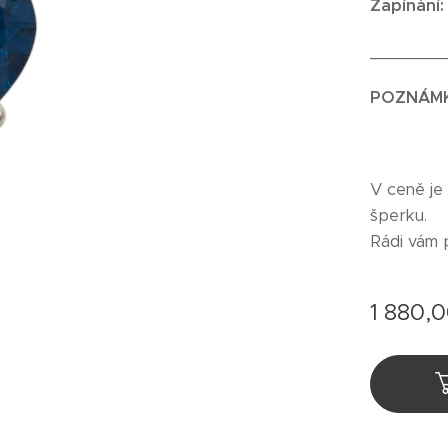
Zapínání
_______
POZNÁM
V ceně je
šperku.
Rádi vám 
1 880,