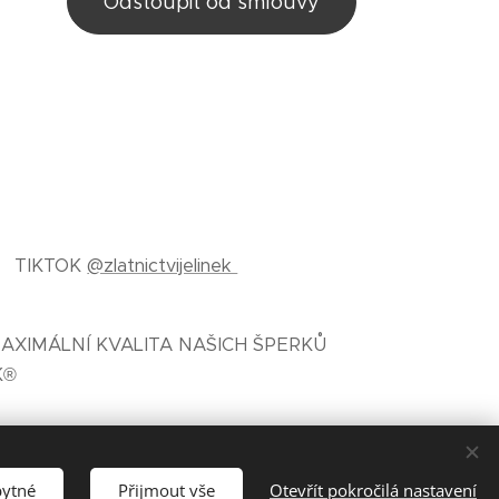
Odstoupit od smlouvy
TIKTOK
@zlatnictvijelinek
AXIMÁLNÍ KVALITA NAŠICH ŠPERKŮ
K®
bytné
Přijmout vše
Otevřít pokročilá nastavení