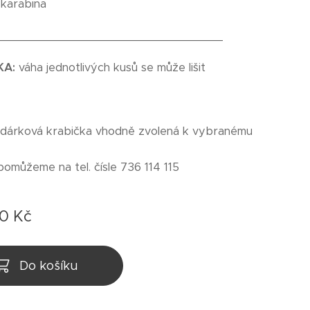
:
karabina
_________________________________
KA:
váha jednotlivých kusů se může lišit
 dárková krabička vhodně zvolená k vybranému
pomůžeme na tel. čísle 736 114 115
00
Kč
Do košíku