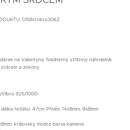
ODUKTU: DRBstribro306Z
 dárek na Valentýna. Nádherný stříbrný náhrdelník
srdcem a zirkony.
stříbro 925/1000
:
délka řetízku: 47cm Přívěs: 14x8mm, 8x8mm
8x8mm, královsky modrá barva kamene