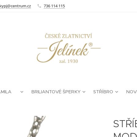
kypj@centrum.cz
736 114 115
AMILA ❤
BRILIANTOVÉ ŠPERKY
STŘÍBRO
NOV
STŘ
MOD