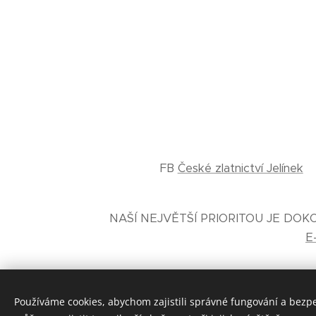
FB
České zlatnictví Jelínek
NAŠÍ NEJVĚTŠÍ PRIORITOU JE DO
E
Používáme cookies, abychom zajistili správné fungování a bezp