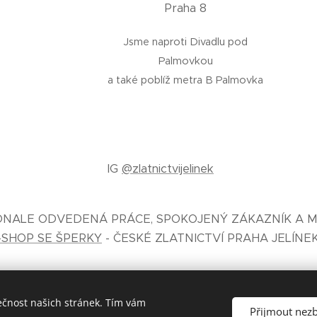
Praha 8
Jsme naproti Divadlu pod
Palmovkou
a také poblíž metra B Palmovka
IG
@zlatnictvijelinek
KONALE ODVEDENÁ PRÁCE, SPOKOJENÝ ZÁKAZNÍK A M
-SHOP SE ŠPERKY
- ČESKÉ ZLATNICTVÍ PRAHA JELÍNE
ečnost našich stránek. Tím vám
Přijmout nez