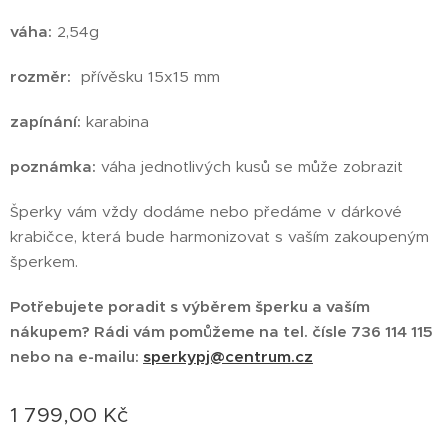
váha:
2,54g
rozměr:
přívěsku 15x15 mm
zapínání:
karabina
poznámka:
váha jednotlivých kusů se může zobrazit
Šperky vám vždy dodáme nebo předáme v dárkové
krabičce, která bude harmonizovat s vaším zakoupeným
šperkem.
Potřebujete poradit s výběrem šperku a vaším
nákupem?
Rádi vám pomůžeme na tel.
čísle 736 114 115
nebo na e-mailu:
sperkypj@centrum.cz
1 799,00
Kč