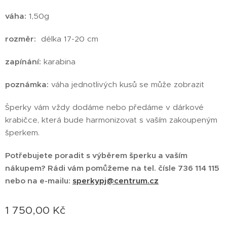
váha:
1,50g
rozměr:
délka 17-20 cm
zapínání:
karabina
poznámka:
váha jednotlivých kusů se může zobrazit
Šperky vám vždy dodáme nebo předáme v dárkové
krabičce, která bude harmonizovat s vaším zakoupeným
šperkem.
Potřebujete poradit s výběrem šperku a vaším
nákupem?
Rádi vám pomůžeme na tel.
čísle 736 114 115
nebo na e-mailu:
sperkypj@centrum.cz
1 750,00
Kč