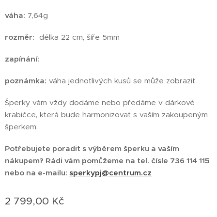
váha:
7,64g
rozměr:
délka 22 cm, šíře 5mm
zapínání:
poznámka:
váha jednotlivých kusů se může zobrazit
Šperky vám vždy dodáme nebo předáme v dárkové
krabičce, která bude harmonizovat s vaším zakoupeným
šperkem.
Potřebujete poradit s výběrem šperku a vaším
nákupem?
Rádi vám pomůžeme na tel.
čísle 736 114 115
nebo na e-mailu:
sperkypj@centrum.cz
2 799,00
Kč