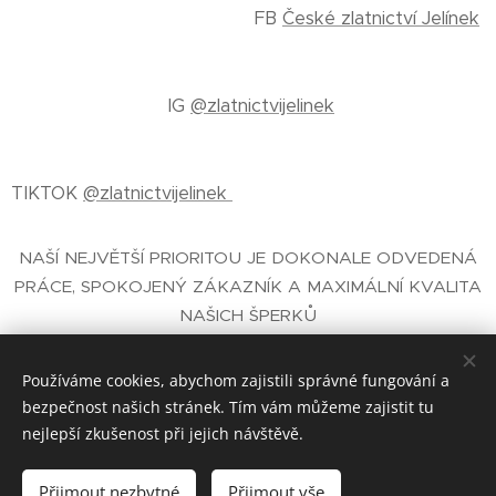
FB
České zlatnictví Jelínek
IG
@zlatnictvijelinek
TIKTOK
@zlatnictvijelinek
NAŠÍ NEJVĚTŠÍ PRIORITOU JE DOKONALE ODVEDENÁ
PRÁCE, SPOKOJENÝ ZÁKAZNÍK A MAXIMÁLNÍ KVALITA
NAŠICH ŠPERKŮ
E-SHOP SE ŠPERKY
- ČESKÉ ZLATNICTVÍ PRAHA
JELÍNEK®
Používáme cookies, abychom zajistili správné fungování a
bezpečnost našich stránek. Tím vám můžeme zajistit tu
nejlepší zkušenost při jejich návštěvě.
České zlatnictví Jelínek® zal. 1930 Praha
Cookies
Přijmout nezbytné
Přijmout vše