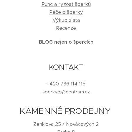
Punc a ryzost šperků
Péče o šperky
Výkup zlata
Recenze
BLOG nejen o špercích
KONTAKT
+420 736 114 115
sperkypj@centrum.cz
KAMENNÉ PRODEJNY
Zenklova 25 / Novákových 2