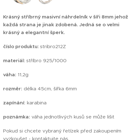
Krásný stříbrný masivní náhrdelník v šíři 8mm jehož
každá strana je jinak zdobená. Jedná se o velmi
krásný a elegantní šperk.
číslo produktu:
stribro212Z
materiál:
stříbro 925/1000
váha:
11,2g
rozměr:
délka 45cm, šířka 6mm
zapínání:
karabina
poznámka:
váha jednotlivých kusů se může lišit
Pokud si chcete vybraný řetízek před zakoupením
vyzkoušet - kontaktujte nás.