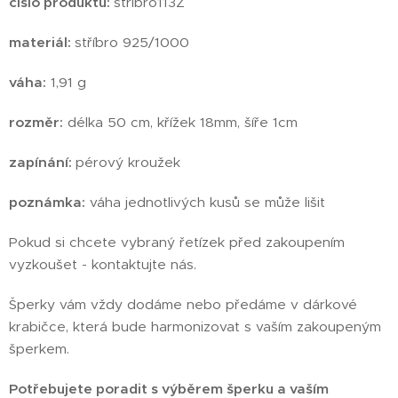
číslo produktu:
stribro113Z
materiál:
stříbro 925/1000
váha:
1,91 g
rozměr:
délka 50 cm, křížek 18mm, šíře 1cm
zapínání:
pérový kroužek
poznámka:
váha jednotlivých kusů se může lišit
Pokud si chcete vybraný řetízek před zakoupením
vyzkoušet - kontaktujte nás.
Šperky vám vždy dodáme nebo předáme v dárkové
krabičce, která bude harmonizovat s vaším zakoupeným
šperkem.
Potřebujete poradit s výběrem šperku a vaším