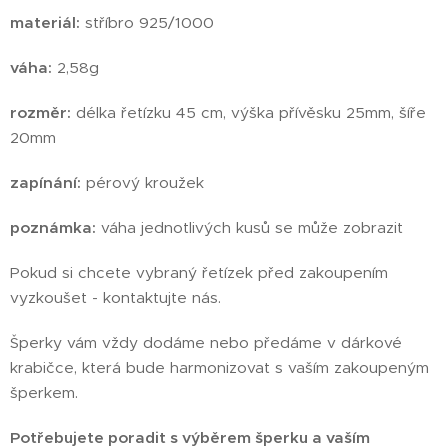
materiál:
stříbro 925/1000
váha:
2,58g
rozměr:
délka řetízku 45 cm, výška přívěsku 25mm, šíře
20mm
zapínání:
pérový kroužek
poznámka:
váha jednotlivých kusů se může zobrazit
Pokud si chcete vybraný řetízek před zakoupením
vyzkoušet - kontaktujte nás.
Šperky vám vždy dodáme nebo předáme v dárkové
krabičce, která bude harmonizovat s vaším zakoupeným
šperkem.
Potřebujete poradit s výběrem šperku a vaším