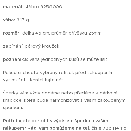
materiál:
stříbro 925/1000
váha:
3,17 g
rozměr:
délka 45 cm, průměr přívěsku 25mm
zapínání:
pérový kroužek
poznámka:
váha jednotlivých kusů se může lišit
Pokud si chcete vybraný řetízek před zakoupením
vyzkoušet - kontaktujte nás.
Šperky vám vždy dodáme nebo předáme v dárkové
krabičce, která bude harmonizovat s vaším zakoupeným
šperkem.
Potřebujete poradit s výběrem šperku a vaším
nákupem? Rádi vám pomůžeme na tel. čísle 736 114 115