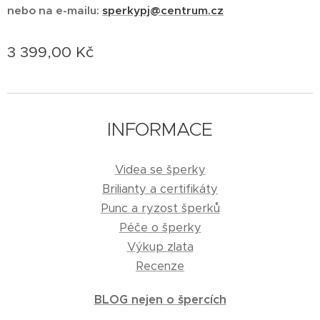
nebo na e-mailu:
sperkypj@centrum.cz
3 399,00
Kč
INFORMACE
Videa se šperky
Brilianty a certifikáty
Punc a ryzost šperků
Péče o šperky
Výkup zlata
Recenze
BLOG nejen o špercích