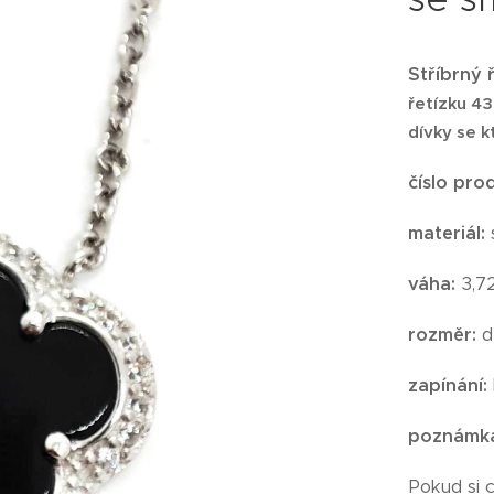
Stříbrný 
řetízku 4
dívky se 
číslo pro
materiál:
váha:
3,7
rozměr:
d
zapínání:
poznámk
Pokud si 