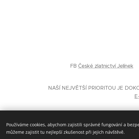
FB
České zlatnictví Jelínek
NAŠÍ NEJVĚTŠÍ PRIORITOU JE DO
E
Používáme cookies, abychom zajistili správné fungování a bezp
můžeme zajistit tu nejlepší zkušenost při jejich návštěvě.