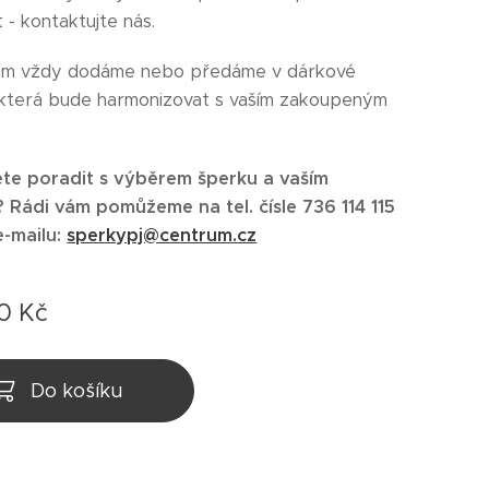
 - kontaktujte nás.
ám vždy dodáme nebo předáme v dárkové
 která bude harmonizovat s vaším zakoupeným
te poradit s výběrem šperku a vaším
?
Rádi vám pomůžeme na tel.
čísle 736 114 115
e-mailu:
sperkypj@centrum.cz
00
Kč
Do košíku