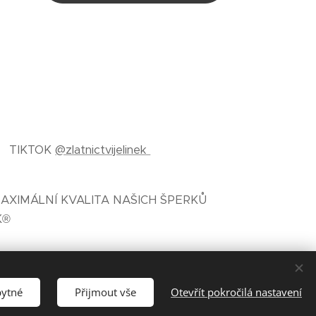
TIKTOK
@zlatnictvijelinek
AXIMÁLNÍ KVALITA NAŠICH ŠPERKŮ
K®
bytné
Přijmout vše
Otevřít pokročilá nastavení