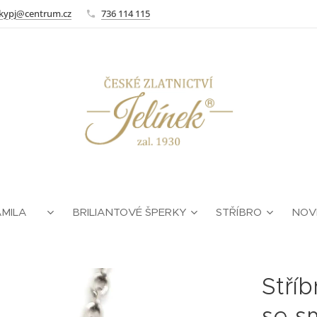
kypj@centrum.cz
736 114 115
AMILA ❤
BRILIANTOVÉ ŠPERKY
STŘÍBRO
NOV
Stří
se s