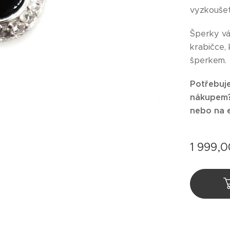
vyzkoušet
Šperky v
krabičce,
šperkem.
Potřebuje
nákupem
nebo na 
1 999,