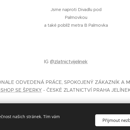
Jsme naproti Divadlu pod
Palmovkou
a také poblíž metra B Palmovka
IG
@zlatnictvijelinek
KONALE ODVEDENÁ PRÁCE, SPOKOJENÝ ZÁKAZNÍK A M
-SHOP SE ŠPERKY
- ČESKÉ ZLATNICTVÍ PRAHA JELÍNE
ečnost našich stránek. Tím vám
Přijmout nez
České zlatnictví Jelínek® zal. 1930 Praha
Cookies