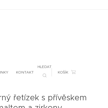
HLEDAT
INKY
KONTAKT
KOŠÍK
brný řetízek s přívěskem
maltem a zirkony