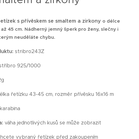
řetízek s přívěskem se smaltem a zirkon
y
o délce
3 až 45 cm.
Nádherný jemný šperk pro ženy, slečny i
kterým neuděláte chybu.
duktu:
stribro243Z
stříbro 925/1000
2g
élka řetízku 43-45 cm, rozměr přívěsku 16x16 m
karabina
a:
váha jednotlivých kusů se může zobrazit
chcete vybraný řetízek před zakoupením