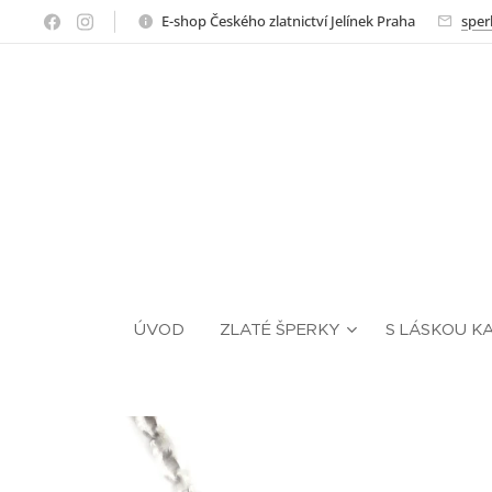
E-shop Českého zlatnictví Jelínek Praha
sper
ÚVOD
ZLATÉ ŠPERKY
S LÁSKOU K