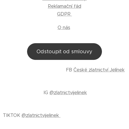
Reklamační řád
GDPR
O nás
Odstoupit od smlouvy
FB
České zlatnictví Jelínek
IG
@zlatnictvijelinek
TIKTOK
@zlatnictvijelinek