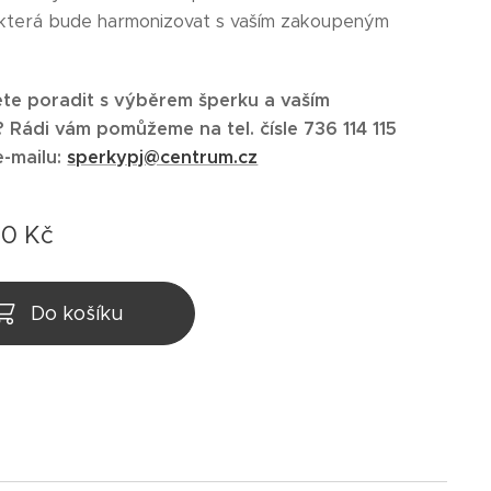
 která bude harmonizovat s vaším zakoupeným
te poradit s výběrem šperku a vaším
Rádi vám pomůžeme na tel. čísle 736 114 115
e-mailu:
sperkypj@centrum.cz
00
Kč
Do košíku