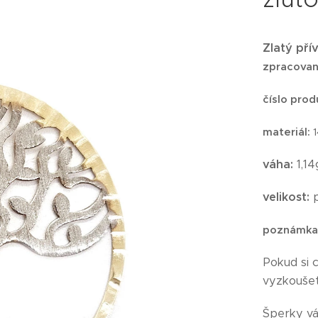
Zlatý pří
zpracovan
číslo prod
materiál:
váha:
1,14
velikost:
p
poznámka
Pokud si 
vyzkoušet
Šperky v