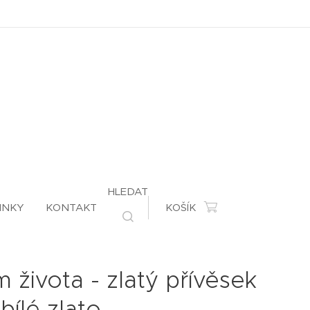
HLEDAT
INKY
KONTAKT
KOŠÍK
 života - zlatý přívěsek
bílé zlato