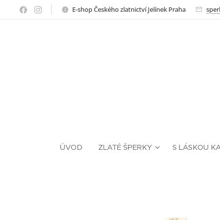
E-shop Českého zlatnictví Jelínek Praha
sper
ÚVOD
ZLATÉ ŠPERKY
S LÁSKOU K