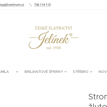
kypj@centrum.cz
736 114 115
AMILA ❤
BRILIANTOVÉ ŠPERKY
STŘÍBRO
NOV
Strom
žluto