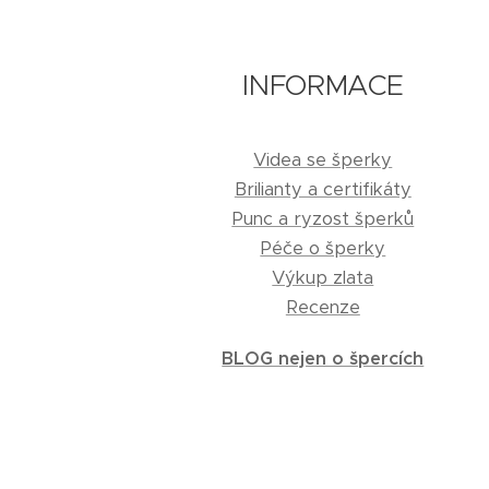
INFORMACE
Videa se šperky
Brilianty a certifikáty
Punc a ryzost šperků
Péče o šperky
Výkup zlata
Recenze
BLOG nejen o špercích