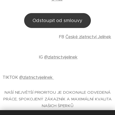
Odstoupit od smlouvy
FB
České zlatnictví Jelínek
IG
@zlatnictvijelinek
TIKTOK
@zlatnictvijelinek
NAŠÍ NEJVĚTŠÍ PRIORITOU JE DOKONALE ODVEDENÁ
PRÁCE, SPOKOJENÝ ZÁKAZNÍK A MAXIMÁLNÍ KVALITA
NAŠICH ŠPERKŮ
E-SHOP SE ŠPERKY
- ČESKÉ ZLATNICTVÍ PRAHA