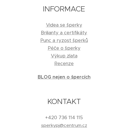
INFORMACE
Videa se šperky
Brilianty a certifikáty
Punc a ryzost šperků
Péče o šperky
Výkup zlata
Recenze
BLOG nejen o špercích
KONTAKT
+420 736 114 115
sperkypj@centrum.cz