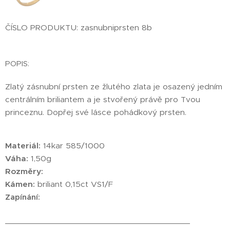
ČÍSLO PRODUKTU: zasnubniprsten 8b
POPIS:
Zlatý zásnubní prsten ze žlutého zlata je osazený jedním
centrálním briliantem a je stvořený právě pro Tvou
princeznu. Dopřej své lásce pohádkový prsten.
Materiál:
14kar 585/1000
Váha:
1,50g
Rozměry:
Kámen:
briliant 0,15ct VS1/F
Zapínání:
________________________________________