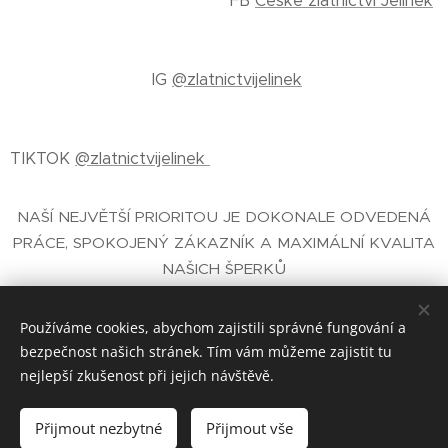
FB
České zlatnictví Jelínek
IG
@zlatnictvijelinek
TIKTOK
@zlatnictvijelinek
NAŠÍ NEJVĚTŠÍ PRIORITOU JE DOKONALE ODVEDENÁ
PRÁCE, SPOKOJENÝ ZÁKAZNÍK A MAXIMÁLNÍ KVALITA
NAŠICH ŠPERKŮ
E-SHOP SE ŠPERKY
- ČESKÉ ZLATNICTVÍ PRAHA
JELÍNEK®
Používáme cookies, abychom zajistili správné fungování a
bezpečnost našich stránek. Tím vám můžeme zajistit tu
nejlepší zkušenost při jejich návštěvě.
České zlatnictví Jelínek® zal. 1930 Praha
Cookies
Přijmout nezbytné
Přijmout vše