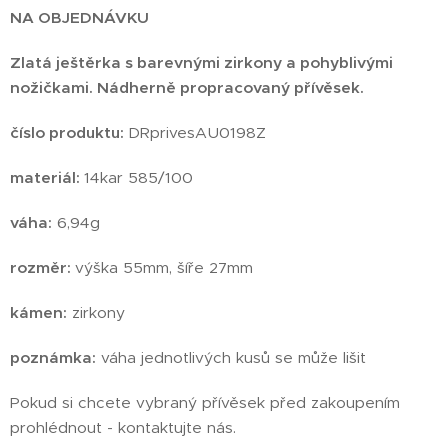
NA OBJEDNÁVKU
Zlatá ještěrka s barevnými zirkony a pohyblivými
nožičkami.
Nádherně propracovaný přívěsek.
číslo produktu:
DRprivesAU0198Z
materiál:
14kar 585/100
váha:
6,94g
rozměr:
výška 55mm, šíře 27mm
kámen:
zirkony
poznámka:
váha jednotlivých kusů se může lišit
Pokud si chcete vybraný přívěsek před zakoupením
prohlédnout - kontaktujte nás.